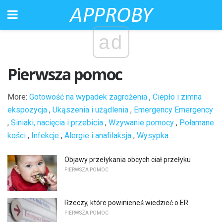
ad
Pierwsza pomoc
More:
Gotowość na wypadek zagrożenia
,
Ciepło i zimna
ekspozycja
,
Ukąszenia i użądlenia
,
Emergency Emergency
,
Siniaki, nacięcia i przebicia
,
Wzywanie pomocy
,
Połamane
kości
,
Infekcje
,
Alergie i anafilaksja
,
Wysypka
Objawy przełykania obcych ciał przełyku
PIERWSZA POMOC
Rzeczy, które powinieneś wiedzieć o ER
PIERWSZA POMOC