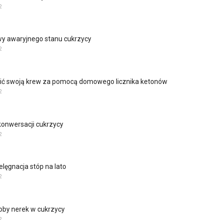
2
wy awaryjnego stanu cukrzycy
2
ić swoją krew za pomocą domowego licznika ketonów
2
konwersacji cukrzycy
2
elęgnacja stóp na lato
2
oby nerek w cukrzycy
2