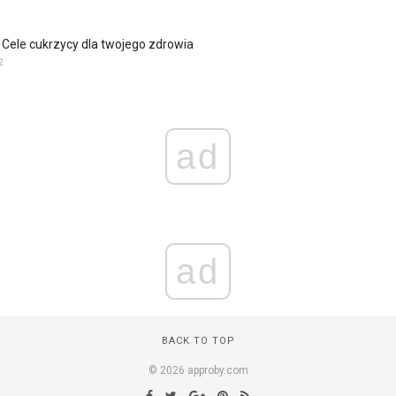
Cele cukrzycy dla twojego zdrowia
2
ad
ad
BACK TO TOP
© 2026 approby.com