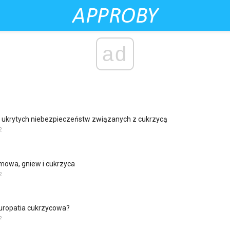
ad
 ukrytych niebezpieczeństw związanych z cukrzycą
2
owa, gniew i cukrzyca
2
europatia cukrzycowa?
2