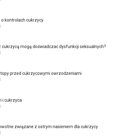
 o kontrolach cukrzycy
2
z cukrzycą mogą doświadczać dysfunkcji seksualnych?
2
 stopy przed cukrzycowymi owrzodzeniami
2
i i cukrzyca
2
rowotne związane z ostrym nasieniem dla cukrzycy
2