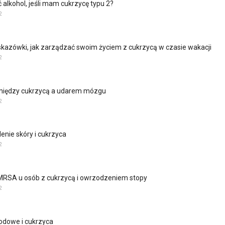
 alkohol, jeśli mam cukrzycę typu 2?
2
kazówki, jak zarządzać swoim życiem z cukrzycą w czasie wakacji
2
między cukrzycą a udarem mózgu
2
lenie skóry i cukrzyca
2
MRSA u osób z cukrzycą i owrzodzeniem stopy
2
odowe i cukrzyca