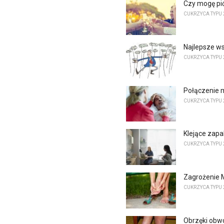
Czy mogę pić
CUKRZYCA TYPU 
Najlepsze ws
CUKRZYCA TYPU 
Połączenie 
CUKRZYCA TYPU 
Klejące zapa
CUKRZYCA TYPU 
Zagrożenie 
CUKRZYCA TYPU 
Obrzęki obw