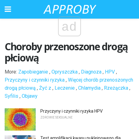
ad
Choroby przenoszone drogą
płciową
More:
Zapobieganie
,
Opryszczka
,
Diagnoza
,
HPV
,
Przyczyny i czynniki ryzyka
,
Więcej chorób przenoszonych
drogą płciową
,
Żyć z
,
Leczenie
,
Chlamydia
,
Rzeżączka
,
Syfilis
,
Objawy
Przyczyny i czynniki ryzyka HPV
ZDROWIE SEKSUALNE
Test amplifikacji kwasu nukleinowego dla