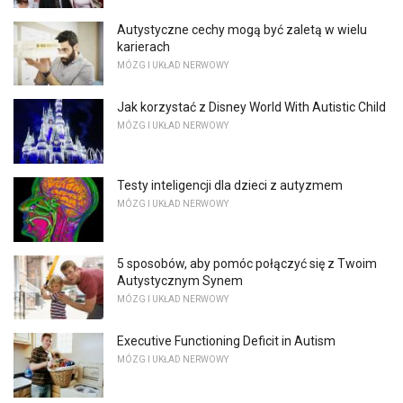
Autystyczne cechy mogą być zaletą w wielu
karierach
MÓZG I UKŁAD NERWOWY
Jak korzystać z Disney World With Autistic Child
MÓZG I UKŁAD NERWOWY
Testy inteligencji dla dzieci z autyzmem
MÓZG I UKŁAD NERWOWY
5 sposobów, aby pomóc połączyć się z Twoim
Autystycznym Synem
MÓZG I UKŁAD NERWOWY
Executive Functioning Deficit in Autism
MÓZG I UKŁAD NERWOWY