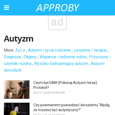
ad
Autyzm
More:
Żyć z
,
Autyzm i życie rodzinne
,
Leczenie / terapia
,
Diagnoza
,
Objawy
,
Wsparcie i radzenie sobie
,
Przyczyny i
czynniki ryzyka
,
Wysoko funkcjonujący autyzm
,
Autyzm
dorosłych
Czym był DAN! (Pokonaj Autyzm teraz)
Protokół?
MÓZG I UKŁAD NERWOWY
Czy powinienem powiedzieć dorosłemu "Myślę,
że możesz być autystyczny?"