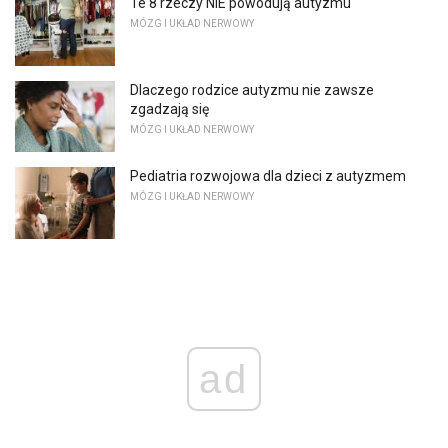
Te 8 rzeczy NIE powodują autyzmu
MÓZG I UKŁAD NERWOWY
Dlaczego rodzice autyzmu nie zawsze
zgadzają się
MÓZG I UKŁAD NERWOWY
Pediatria rozwojowa dla dzieci z autyzmem
MÓZG I UKŁAD NERWOWY
ad