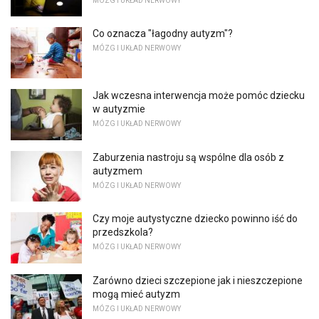
MÓZG I UKŁAD NERWOWY
Co oznacza "łagodny autyzm"?
MÓZG I UKŁAD NERWOWY
Jak wczesna interwencja może pomóc dziecku
w autyzmie
MÓZG I UKŁAD NERWOWY
Zaburzenia nastroju są wspólne dla osób z
autyzmem
MÓZG I UKŁAD NERWOWY
Czy moje autystyczne dziecko powinno iść do
przedszkola?
MÓZG I UKŁAD NERWOWY
Zarówno dzieci szczepione jak i nieszczepione
mogą mieć autyzm
MÓZG I UKŁAD NERWOWY