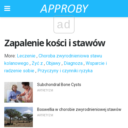
ad
Zapalenie kości i stawów
More:
Leczenie
,
Choroba zwyrodnieniowa stawu
kolanowego
,
Żyć z
,
Objawy
,
Diagnoza
,
Wsparcie i
radzenie sobie
,
Przyczyny i czynniki ryzyka
Subchondral Bone Cysts
ARTRETYZM
Boswellia w chorobie zwyrodnieniowej stawów
ARTRETYZM