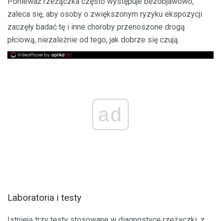
Ponieważ rzeżączka często występuje bezobjawowo,
zaleca się, aby osoby o zwiększonym ryzyku ekspozycji
zaczęły badać tę i inne choroby przenoszone drogą
płciową, niezależnie od tego, jak dobrze się czują.
ad
Laboratoria i testy
Istnieją trzy testy stosowane w diagnostyce rzeżączki, z