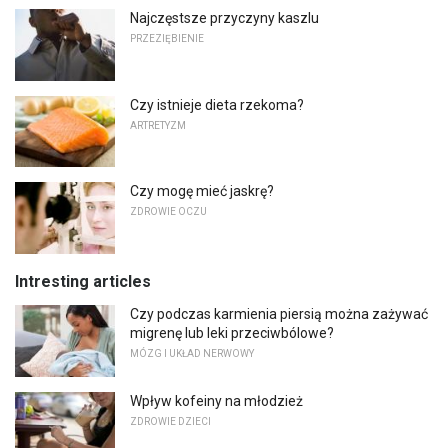
Najczęstsze przyczyny kaszlu
PRZEZIĘBIENIE
Czy istnieje dieta rzekoma?
ARTRETYZM
Czy mogę mieć jaskrę?
ZDROWIE OCZU
Intresting articles
Czy podczas karmienia piersią można zażywać
migrenę lub leki przeciwbólowe?
MÓZG I UKŁAD NERWOWY
Wpływ kofeiny na młodzież
ZDROWIE DZIECI