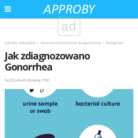
ad
Zdrowie seksualne
Choroby przenoszone drogą płciową
Rzeżączka
Jak zdiagnozowano
Gonorrhea
by Elizabeth Boskey, PhD