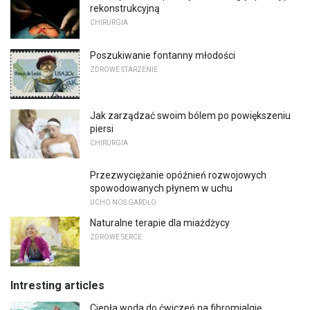
rekonstrukcyjną
CHIRURGIA
Poszukiwanie fontanny młodości
ZDROWE STARZENIE
Jak zarządzać swoim bólem po powiększeniu
piersi
CHIRURGIA
Przezwyciężanie opóźnień rozwojowych
spowodowanych płynem w uchu
UCHO NOS GARDŁO
Naturalne terapie dla miażdżycy
ZDROWE SERCE
Intresting articles
Ciepła woda do ćwiczeń na fibromialgię