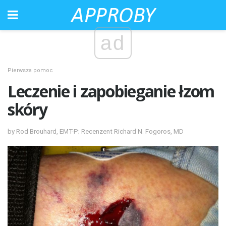
ad
Pierwsza pomoc
Leczenie i zapobieganie łzom
skóry
by Rod Brouhard, EMT-P; Recenzent Richard N. Fogoros, MD