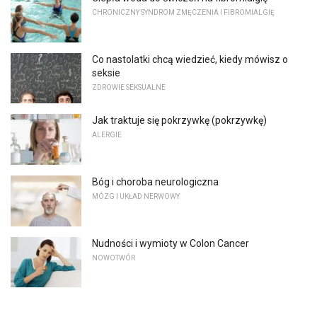
CHRONICZNY SYNDROM ZMĘCZENIA I FIBROMIALGIĘ
Co nastolatki chcą wiedzieć, kiedy mówisz o
seksie
ZDROWIE SEKSUALNE
Jak traktuje się pokrzywkę (pokrzywkę)
ALERGIE
Bóg i choroba neurologiczna
MÓZG I UKŁAD NERWOWY
Nudności i wymioty w Colon Cancer
NOWOTWÓR