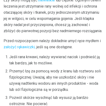
Łzy skóry mogą być
niewielkie
lub ciężkie. Ogólnym celem
leczenia jest utrzymanie rany wolnej od infekcji i ochrona
otaczającej skóry i tkanek, przy jednoczesnym utrzymaniu
jej w wilgoci, w celu wspomagania gojenia. Jeśli klapka
skóry nadal jest przyczepiona, chcesz ją zachować i
zbliżyć do pierwotnej pozycji bez nadmiernego rozciągania.
Przed rozpoczęciem należy dokładnie umyć ręce mydłem i
założyć rękawiczki,
jeśli są one dostępne.
Jeśli rana krwawi, należy wywierać nacisk i podnieść ją
tak bardzo, jak to możliwe.
Przemyć łzę za pomocą wody z kranu lub roztworu soli
fizjologicznej. Uważaj, aby nie uszkodzić skóry i nie
używaj nadtlenku wodoru ani innych produktów - woda
lub sól fizjologiczna są w porządku.
Pozwól skórze wyschnąć lub wysusz ją bardzo
ostrożnie. Nie pocierać.