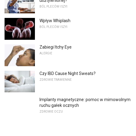
usztywnionej?
BÓL PLECÓW I SZYI
Wpływ Whiplash
BÓL PLECÓW I SZYI
Zabiegi Itchy Eye
ALERGIE
Czy IBD Cause Night Sweats?
ZDROWIE TRAWIENNE
Implanty magnetyczne: pomoc w mimowolnym
ruchu gałek ocznych
ZDROWIE OCZU