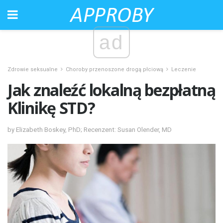
ad
Zdrowie seksualne
Choroby przenoszone drogą płciową
Leczenie
Jak znaleźć lokalną bezpłatną
Klinikę STD?
by Elizabeth Boskey, PhD; Recenzent: Susan Olender, MD