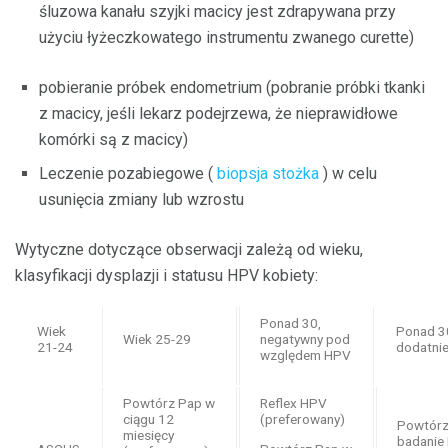
śluzowa kanału szyjki macicy jest zdrapywana przy
użyciu łyżeczkowatego instrumentu zwanego curette)
pobieranie próbek endometrium (pobranie próbki tkanki
z macicy, jeśli lekarz podejrzewa, że ​​nieprawidłowe
komórki są z macicy)
Leczenie pozabiegowe (
biopsja stożka
) w celu
usunięcia zmiany lub wzrostu
Wytyczne dotyczące obserwacji zależą od wieku,
klasyfikacji dysplazji i statusu HPV kobiety:
Ponad 30,
Wiek
Ponad 3
Wiek 25-29
negatywny pod
21-24
dodatni
względem HPV
Powtórz Pap w
Reflex HPV
ciągu 12
(preferowany)
Powtór
miesięcy
badanie 