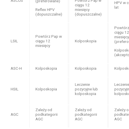
Powtórz Pap w
ASCUS
(preferowane)
HPV w c
ciągu 12
lat
Reflex HPV
miesięcy
(dopuszczalne)
(dopuszczalne)
Powtórz
ciągu 12
Powtórz Pap w
miesięcy
LSIL
ciągu 12
Kolposkopia
(prefer
miesięcy
Kolposk
(akcept
ASC-H
Kolposkopia
Kolposkopia
Kolposk
Leczenie
Leczeni
HSIL
Kolposkopia
pozycyjne lub
pozycyjn
kolposkopia
kolposk
Zależy od
Zależy od
Zależy 
AGC
podkategorii
podkategorii
podkate
AGC
AGC
AGC