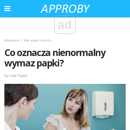
ad
Nowotwór
Rak szyjki macicy
Co oznacza nienormalny
wymaz papki?
by Lisa Fayed