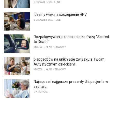
ZDROWIE SEKSUALNE
Idealny wiek na szczepienie HPV
ZDROWIE SEKSUALNE
Rozpakowywanie znaczenia za frazą "Scared
to Death"
MÓZG I UKŁAD NERWOWY
6 sposobów na uniknięcie związku z Twoim
Autystycznym dzieckiem
MÓZG I UKŁAD NERWOWY
Najlepsze i najgorsze prezenty dla pacjenta w
szpitalu
CHIRURGIA