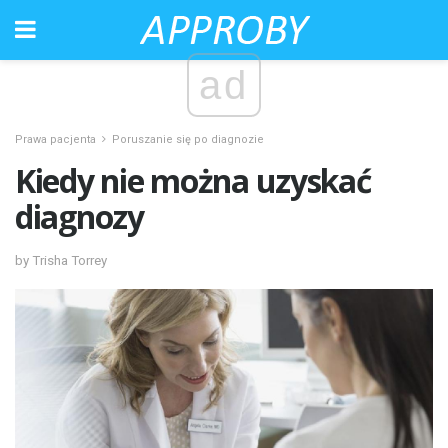
ad
Prawa pacjenta
Poruszanie się po diagnozie
Kiedy nie można uzyskać
diagnozy
by Trisha Torrey