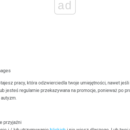
ad
mages
tajesz pracy, która odzwierciedla twoje umiejętności, nawet jeśl
ub jesteś regularnie przekazywana na promocje, ponieważ po pro
 autyzm.
 przyjaźni
nie i / lub utrzymywanie
bliskich
i nie wiesz dlaczego. Lub twoi p