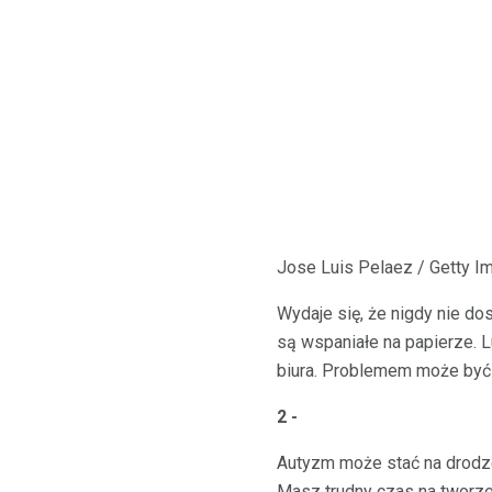
Jose Luis Pelaez / Getty I
Wydaje się, że nigdy nie dos
są wspaniałe na papierze. L
biura. Problemem może być
2 -
Autyzm może stać na drodze
Masz trudny czas na tworze