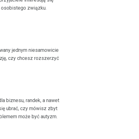
ś osobistego związku.
sowany jednym niesamowicie
zję, czy chcesz rozszerzyć
la biznesu, randek, a nawet
się ubrać, czy mówisz zbyt
roblemem może być autyzm.