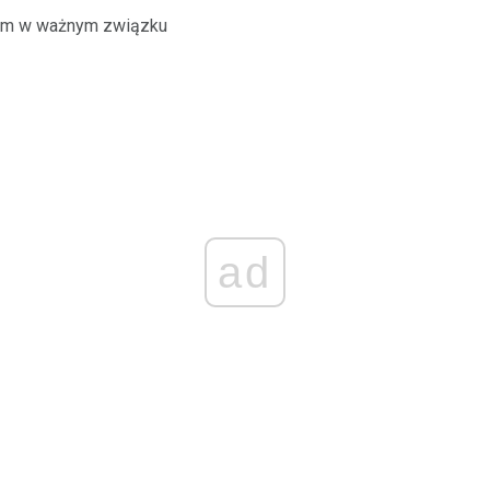
em w ważnym związku
ad