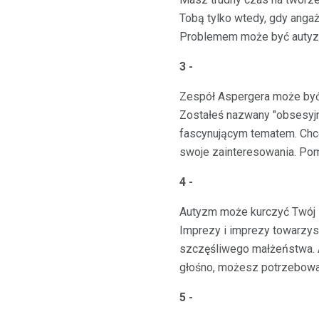
Tobą tylko wtedy, gdy angaż
Problemem może być autyz
3 -
Zespół Aspergera może być
Zostałeś nazwany "obsesyjn
fascynującym tematem. Chce
swoje zainteresowania. Po
4 -
Autyzm może kurczyć Twój 
Imprezy i imprezy towarzys
szczęśliwego małżeństwa. Al
głośno, możesz potrzebować
5 -