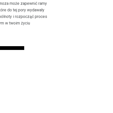
agnoza może zapewnić ramy
tóre do tej pory wydawały
ólnoty i rozpocząć proces
nym w twoim życiu