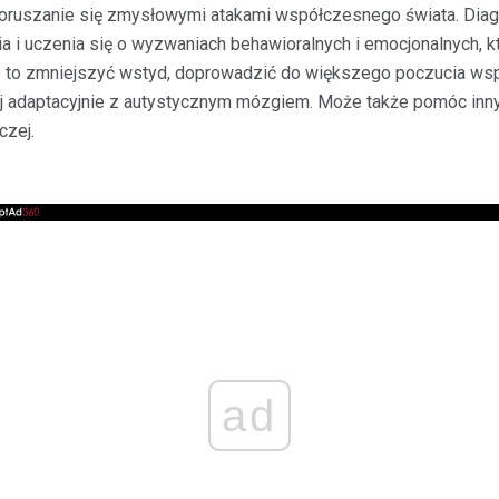
b poruszanie się zmysłowymi atakami współczesnego świata. Di
ia i uczenia się o wyzwaniach behawioralnych i emocjonalnych, k
e to zmniejszyć wstyd, doprowadzić do większego poczucia wsp
iej adaptacyjnie z autystycznym mózgiem. Może także pomóc in
czej.
ad