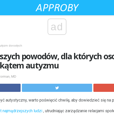
ad
utyzm dorosłych
szych powodów, dla których oso
d kątem autyzmu
 Forman, MD
yć autystyczny, warto poświęcić chwilę, aby dowiedzieć się na
 najmądrzejszych ludzi
, utrudniając zarządzanie relacjami spo