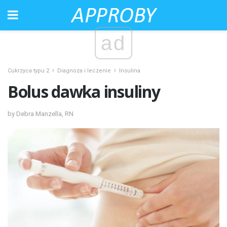
ad
Cukrzyca typu 2
Diagnoza i leczenie
Insulina
Bolus dawka insuliny
by Debra Manzella, RN