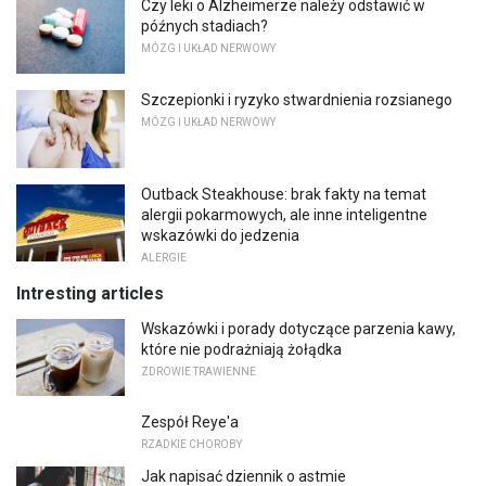
Czy leki o Alzheimerze należy odstawić w
późnych stadiach?
MÓZG I UKŁAD NERWOWY
Szczepionki i ryzyko stwardnienia rozsianego
MÓZG I UKŁAD NERWOWY
Outback Steakhouse: brak fakty na temat
alergii pokarmowych, ale inne inteligentne
wskazówki do jedzenia
ALERGIE
Intresting articles
Wskazówki i porady dotyczące parzenia kawy,
które nie podrażniają żołądka
ZDROWIE TRAWIENNE
Zespół Reye'a
RZADKIE CHOROBY
Jak napisać dziennik o astmie