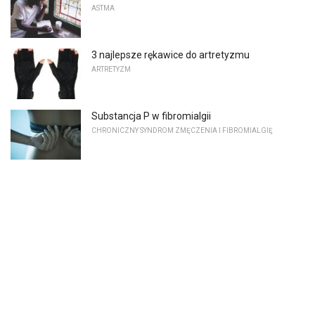
ASTMA
3 najlepsze rękawice do artretyzmu
ARTRETYZM
Substancja P w fibromialgii
CHRONICZNY SYNDROM ZMĘCZENIA I FIBROMIALGIĘ