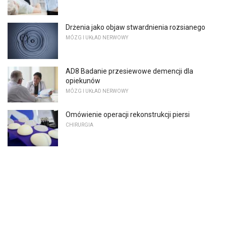
Drżenia jako objaw stwardnienia rozsianego
MÓZG I UKŁAD NERWOWY
AD8 Badanie przesiewowe demencji dla
opiekunów
MÓZG I UKŁAD NERWOWY
Omówienie operacji rekonstrukcji piersi
CHIRURGIA