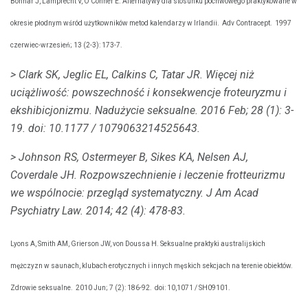
Bonnar J, Lamprecht V, O'Conner E. Alternatywy dla stosunku pochwowego praktykowane w
okresie płodnym wśród użytkowników metod kalendarzy w Irlandii.
Adv Contracept.
1997
czerwiec-wrzesień; 13 (2-3): 173-7.
> Clark SK, Jeglic EL, Calkins C, Tatar JR.
Więcej niż
uciążliwość: powszechność i konsekwencje froteuryzmu i
ekshibicjonizmu.
Nadużycie seksualne.
2016 Feb; 28 (1): 3-
19.
doi: 10.1177 / 1079063214525643.
> Johnson RS, Ostermeyer B, Sikes KA, Nelsen AJ,
Coverdale JH.
Rozpowszechnienie i leczenie frotteurizmu
we wspólnocie: przegląd systematyczny.
J Am Acad
Psychiatry Law.
2014; 42 (4): 478-83.
Lyons A, Smith AM, Grierson JW, von Doussa H. Seksualne praktyki australijskich
mężczyzn w saunach, klubach erotycznych i innych męskich sekcjach na terenie obiektów.
Zdrowie seksualne.
2010 Jun; 7 (2): 186-92.
doi: 10,1071 / SH09101.