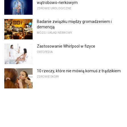
wątrobowo-nerkowym
ZDROWIE UROLOGICZNE
Badanie związku między gromadzeniem i
demencją
MÓZG I UKŁAD NERWOWY
Zastosowanie Whirlpool w fizyce
ORTOPEDIA
10 rzeczy, które nie mówią komuś z trądzikiem
ZDROWIE SKÓRY