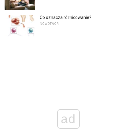
Co oznacza różnicowanie?
NOWOTWÓR
ad