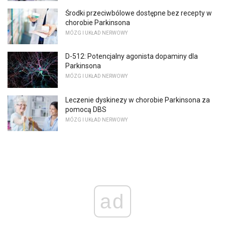
Środki przeciwbólowe dostępne bez recepty w
chorobie Parkinsona
MÓZG I UKŁAD NERWOWY
D-512: Potencjalny agonista dopaminy dla
Parkinsona
MÓZG I UKŁAD NERWOWY
Leczenie dyskinezy w chorobie Parkinsona za
pomocą DBS
MÓZG I UKŁAD NERWOWY
ad