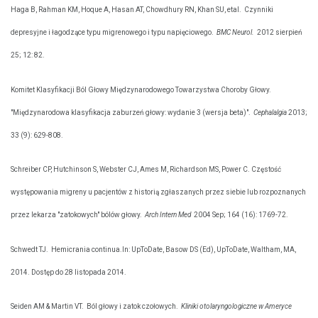
Haga B, Rahman KM, Hoque A, Hasan AT, Chowdhury RN, Khan SU, etal.
Czynniki
depresyjne i łagodzące typu migrenowego i typu napięciowego.
BMC Neurol.
2012 sierpień
25; 12: 82.
Komitet Klasyfikacji Ból Głowy Międzynarodowego Towarzystwa Choroby Głowy.
"Międzynarodowa klasyfikacja zaburzeń głowy: wydanie 3 (wersja beta)".
Cephalalgia
2013;
33 (9): 629-808.
Schreiber CP, Hutchinson S, Webster CJ, Ames M, Richardson MS, Power C. Częstość
występowania migreny u pacjentów z historią zgłaszanych przez siebie lub rozpoznanych
przez lekarza "zatokowych" bólów głowy.
Arch Intern Med
2004 Sep; 164 (16): 1769-72.
Schwedt TJ.
Hemicrania continua.In: UpToDate, Basow DS (Ed), UpToDate, Waltham, MA,
2014. Dostęp do 28 listopada 2014.
Seiden AM & Martin VT.
Ból głowy i zatok czołowych.
Kliniki otolaryngologiczne w Ameryce