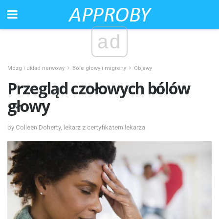
ad
Mózg i układ nerwowy
Bóle głowy i migreny
Objawy
Przegląd czołowych bólów
głowy
by Colleen Doherty, lekarz z certyfikatem lekarza