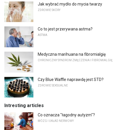
Jak wybrać mydło do mycia twarzy
ZDROWIE SKÓRY
Co to jest przerywana astma?
ASTMA
Medyczna marihuana na fibromialgię
CHRONICZNY SYNDROM ZMĘCZENIA I FIBROMIALGIĘ
Czy Blue Waffle naprawdę jest STD?
ZDROWIE SEKSUALNE
Intresting articles
Co oznacza "łagodny autyzm"?
MÓZG I UKŁAD NERWOWY