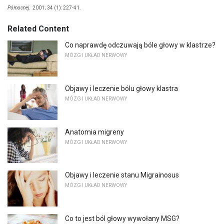
Północnej.
2001; 34 (1): 227-41.
Related Content
Co naprawdę odczuwają bóle głowy w klastrze?
MÓZG I UKŁAD NERWOWY
Objawy i leczenie bólu głowy klastra
MÓZG I UKŁAD NERWOWY
Anatomia migreny
MÓZG I UKŁAD NERWOWY
Objawy i leczenie stanu Migrainosus
MÓZG I UKŁAD NERWOWY
Co to jest ból głowy wywołany MSG?