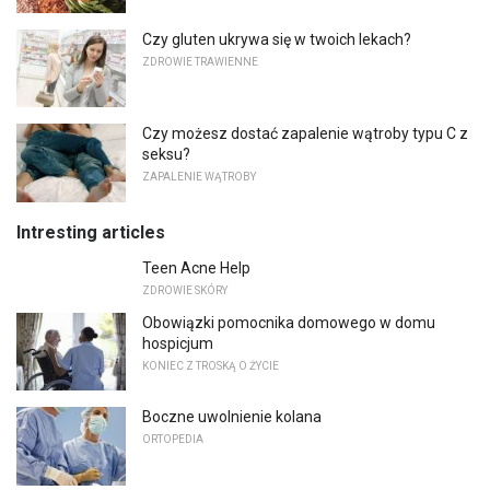
Czy gluten ukrywa się w twoich lekach?
ZDROWIE TRAWIENNE
Czy możesz dostać zapalenie wątroby typu C z
seksu?
ZAPALENIE WĄTROBY
Intresting articles
Teen Acne Help
ZDROWIE SKÓRY
Obowiązki pomocnika domowego w domu
hospicjum
KONIEC Z TROSKĄ O ŻYCIE
Boczne uwolnienie kolana
ORTOPEDIA