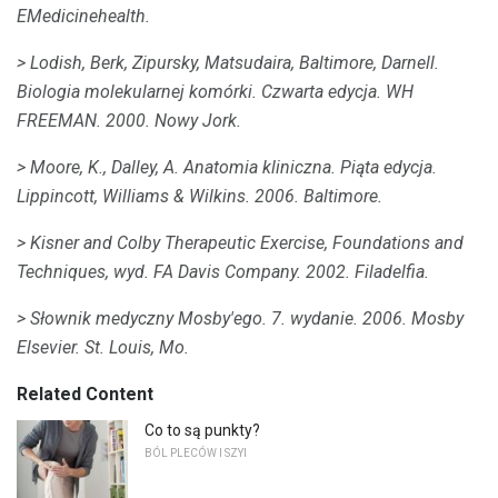
EMedicinehealth.
> Lodish, Berk, Zipursky, Matsudaira, Baltimore, Darnell.
Biologia molekularnej komórki.
Czwarta edycja.
WH
FREEMAN.
2000. Nowy Jork.
> Moore, K., Dalley, A. Anatomia kliniczna.
Piąta edycja.
Lippincott, Williams & Wilkins.
2006. Baltimore.
> Kisner and Colby Therapeutic Exercise, Foundations and
Techniques, wyd.
FA Davis Company.
2002. Filadelfia.
> Słownik medyczny Mosby'ego.
7. wydanie.
2006. Mosby
Elsevier.
St. Louis, Mo.
Related Content
Co to są punkty?
BÓL PLECÓW I SZYI