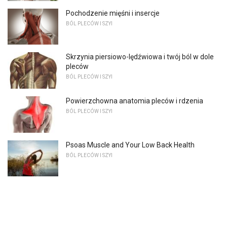
Pochodzenie mięśni i insercje
BÓL PLECÓW I SZYI
Skrzynia piersiowo-lędźwiowa i twój ból w dole
pleców
BÓL PLECÓW I SZYI
Powierzchowna anatomia pleców i rdzenia
BÓL PLECÓW I SZYI
Psoas Muscle and Your Low Back Health
BÓL PLECÓW I SZYI