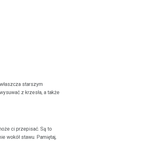
 zwłaszcza starszym
wysuwać z krzesła, a także
może ci przepisać. Są to
nie wokół stawu. Pamiętaj,