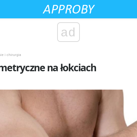
ad
e i chirurgia
metryczne na łokciach