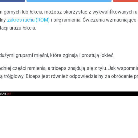
n górnych lub łokcia, możesz skorzystać z wykwalifikowanych 
lny
zakres ruchu (ROM)
i siłę ramienia. Ćwiczenia wzmacniające
cji urazu łokcia.
dużymi grupami mięśni, które zginają i prostują łokieć.
dniej części ramienia, a triceps znajdują się z tyłu. Jak wspomn
zą trójgłowy. Biceps jest również odpowiedzialny za obrócenie p