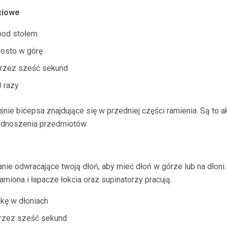
ciowe
pod stołem
rosto w górę
przez sześć sekund
 razy
ie bicepsa znajdujące się w przedniej części ramienia. Są to a
odnoszenia przedmiotów.
łanie odwracające twoją dłoń, aby mieć dłoń w górze lub na dłoni.
amiona i łapacze łokcia oraz supinatorzy pracują.
jkę w dłoniach
rzez sześć sekund