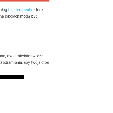
usług
fizjoterapeuty,
które
 na łokciach mogą być
iano, dwie mięśnie tworzą
rzedramienia, aby twoja dłoń