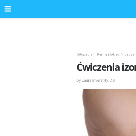
Ortopedia
Ramię i łokieć
Leczeni
Ćwiczenia izo
by Laura Inverarity, DO