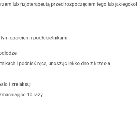
arzem lub fizjoterapeutą przed rozpoczęciem tego lub jakiegok
stym oparciem i podłokietnikami
podłodze
tnikach i podnieś ręce, unosząc lekko dno z krzesła
sło i zrelaksuj
zmacniające 10 razy