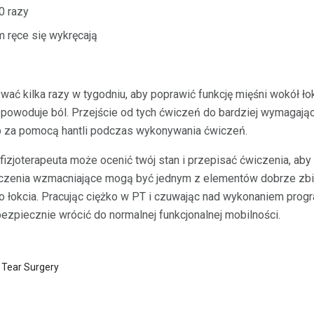
0 razy
m ręce się wykręcają
ć kilka razy w tygodniu, aby poprawić funkcję mięśni wokół ło
ie powoduje ból. Przejście od tych ćwiczeń do bardziej wymagaj
ub za pomocą hantli podczas wykonywania ćwiczeń.
 fizjoterapeuta może ocenić twój stan i przepisać ćwiczenia, aby
wiczenia wzmacniające mogą być jednym z elementów dobrze z
ego łokcia. Pracując ciężko w PT i czuwając nad wykonaniem pr
ezpiecznie wrócić do normalnej funkcjonalnej mobilności.
 Tear Surgery