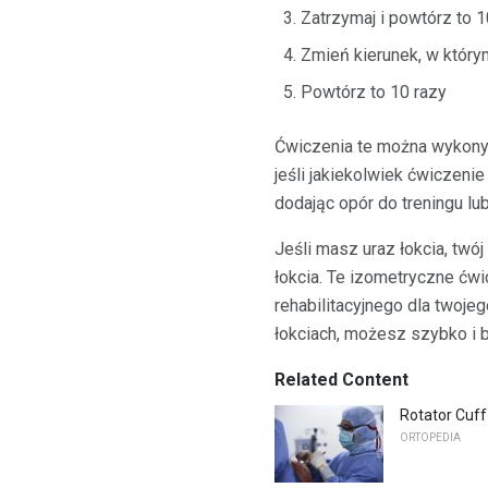
Zatrzymaj i powtórz to 1
Zmień kierunek, w który
Powtórz to 10 razy
Ćwiczenia te można wykonywa
jeśli jakiekolwiek ćwiczen
dodając opór do treningu l
Jeśli masz uraz łokcia, twój
łokcia. Te izometryczne ć
rehabilitacyjnego dla twoj
łokciach, możesz szybko i b
Related Content
Rotator Cuff
ORTOPEDIA