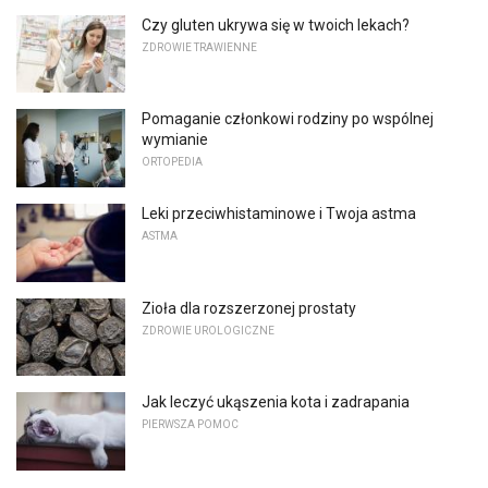
Czy gluten ukrywa się w twoich lekach?
ZDROWIE TRAWIENNE
Pomaganie członkowi rodziny po wspólnej
wymianie
ORTOPEDIA
Leki przeciwhistaminowe i Twoja astma
ASTMA
Zioła dla rozszerzonej prostaty
ZDROWIE UROLOGICZNE
Jak leczyć ukąszenia kota i zadrapania
PIERWSZA POMOC