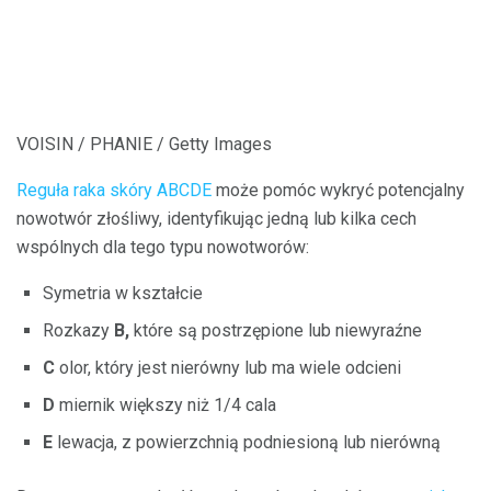
VOISIN / PHANIE / Getty Images
Reguła raka skóry ABCDE
może pomóc wykryć potencjalny
nowotwór złośliwy, identyfikując jedną lub kilka cech
wspólnych dla tego typu nowotworów:
Symetria w kształcie
Rozkazy
B,
które są postrzępione lub niewyraźne
C
olor, który jest nierówny lub ma wiele odcieni
D
miernik większy niż 1/4 cala
E
lewacja, z powierzchnią podniesioną lub nierówną