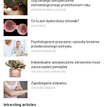
Użyj swojego ubezpieczenia
stomatologicznego przed końcem roku
ZDROWIE STOMATOLOGICZNE
Co to jest dyskordowy chłoniak?
NOWOTWÓR
Psychologiczne przyczyny i sposoby leczenia
przedwczesnego wytrysku
ZDROWIE SEKSUALNE
Indywidualne ubezpieczenie zdrowotne może
zaoszczędzić pieniądze
UBEZPIECZENIE ZDROWOTNE
Zapobieganie półpaścu
CHOROBA ZAKAŹNA
Intresting articles