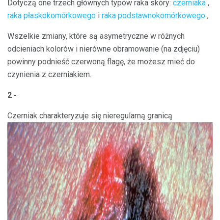
Dotyczą one trzech głównych typów raka skóry:
czerniaka
,
raka płaskokomórkowego
i
raka podstawnokomórkowego
,
Wszelkie zmiany, które są asymetryczne w różnych
odcieniach kolorów i nierówne obramowanie (na zdjęciu)
powinny podnieść czerwoną flagę, że możesz mieć do
czynienia z czerniakiem.
2 -
Czerniak charakteryzuje się nieregularną granicą