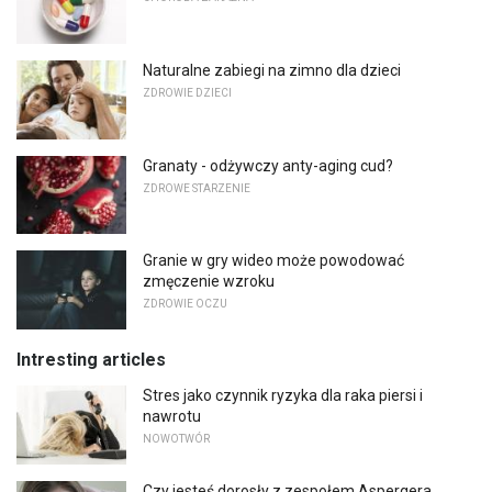
Naturalne zabiegi na zimno dla dzieci
ZDROWIE DZIECI
Granaty - odżywczy anty-aging cud?
ZDROWE STARZENIE
Granie w gry wideo może powodować
zmęczenie wzroku
ZDROWIE OCZU
Intresting articles
Stres jako czynnik ryzyka dla raka piersi i
nawrotu
NOWOTWÓR
Czy jesteś dorosły z zespołem Aspergera