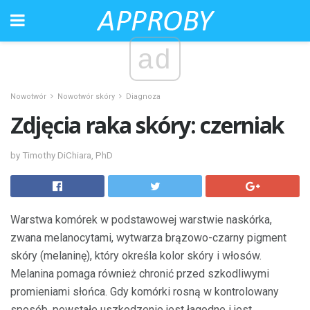
ad
Nowotwór
Nowotwór skóry
Diagnoza
Zdjęcia raka skóry: czerniak
by Timothy DiChiara, PhD
Warstwa komórek w podstawowej warstwie naskórka,
zwana melanocytami, wytwarza brązowo-czarny pigment
skóry (melaninę), który określa kolor skóry i włosów.
Melanina pomaga również chronić przed szkodliwymi
promieniami słońca. Gdy komórki rosną w kontrolowany
sposób, powstałe uszkodzenie jest łagodne i jest