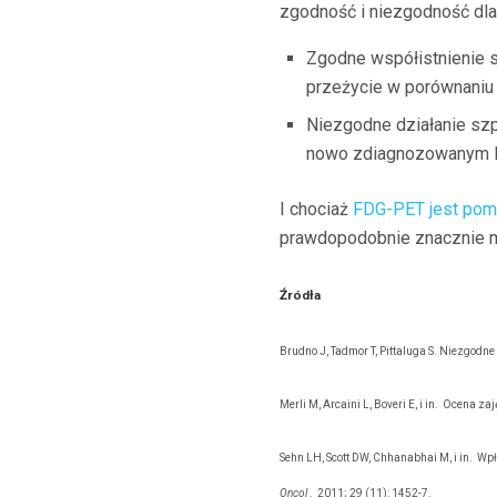
zgodność i niezgodność dla
Zgodne współistnienie 
przeżycie w porównaniu 
Niezgodne działanie szp
nowo zdiagnozowanym
I chociaż
FDG-PET jest po
prawdopodobnie znacznie m
Źródła
Brudno J, Tadmor T, Pittaluga S. Niezgodn
Merli M, Arcaini L, Boveri E, i in.
Ocena zaję
Sehn LH, Scott DW, Chhanabhai M, i in.
Wpł
Oncol
.
2011; 29 (11): 1452-7.