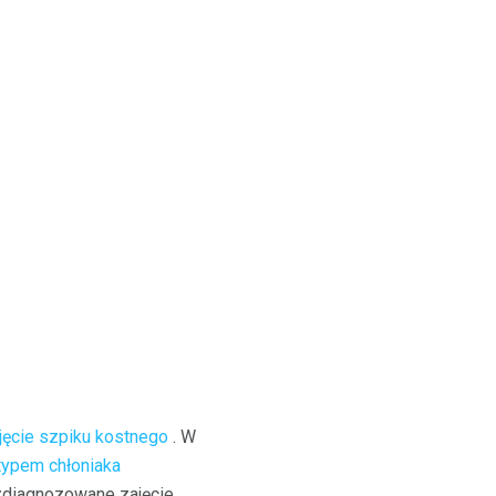
jęcie szpiku kostnego
. W
ypem chłoniaka
zdiagnozowane zajęcie