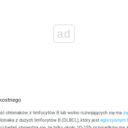
ad
kostnego
ć chłoniaków z limfocytów B lub wolno rozwijających się ma
za
łoniaka z dużych limfocytów B (DLBCL), który jest
agresywnym t
ci badań stwierdza się, że tylko około 10-15% przypadków ma 