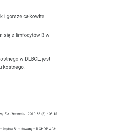
 i gorsze całkowite
m się z limfocytów B w
ostnego w DLBCL, jest
u kostnego.
wą.
Eur J Haematol
.
2010; 85 (5): 405-15.
limfocytów B traktowanym R-CHOP.
J Clin