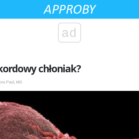
ad
skordowy chłoniak?
oru Paul, MD