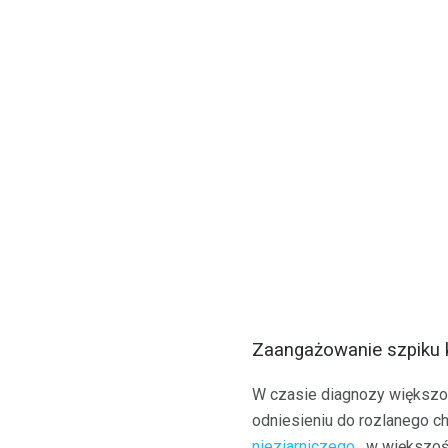
Zaangażowanie szpiku 
W czasie diagnozy większoś
odniesieniu do rozlanego ch
nieziarniczego
, w większoś