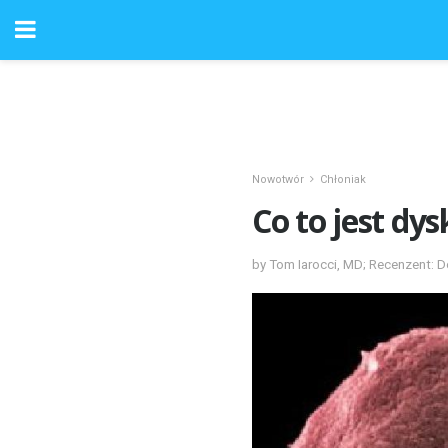
Nowotwór
Chłoniak
Co to jest dy
by Tom Iarocci, MD; Recenzent: D