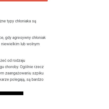
żne typy chłoniaka są
e, gdy agresywny chłoniak
o niewielkim lub wolnym
eżeć od rodzaju
gu choroby. Ogólnie rzecz
nym zaangażowaniu szpiku
karze polegają, są bardzo