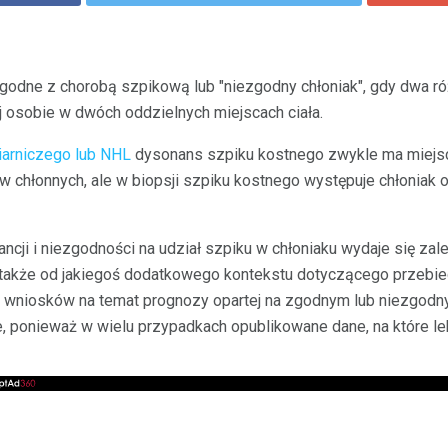
godne z chorobą szpikową lub "niezgodny chłoniak", gdy dwa ró
j osobie w dwóch oddzielnych miejscach ciała.
iarniczego lub NHL
dysonans szpiku kostnego zwykle ma miejsc
ów chłonnych, ale w biopsji szpiku kostnego występuje chłoniak 
cji i niezgodności na udział szpiku w chłoniaku wydaje się zal
 także od jakiegoś dodatkowego kontekstu dotyczącego przebie
h wniosków na temat prognozy opartej na zgodnym lub niezgod
 ponieważ w wielu przypadkach opublikowane dane, na które le