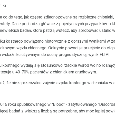
iki
co do tego, jak często zdiagnozowane są rozbieżne chłoniaki, j
, niestety. Dane pochodzą głównie z pojedynczych przypadków, o 
 niewielkich badań, które patrzą wstecz, aby spróbować ustalić w
ku kostnego powiązano historycznie z gorszymi wynikami w za
udkowym węzła chłonnego. Odkrycie powoduje przejście do etapu
 wskaźniku używanym do oceny prognostycznej, wynik FLIPI.
 kostnego wydają się stosunkowo rzadkie wśród wolno rosnącyc
ępuje u 40-70% pacjentów z chłoniakiem grudkowym.
ż, że niezaprzeczalne zajęcie szpiku kostnego w chłoniaku w st
2016 roku opublikowanego w "Blood" - zatytułowanego "Discord
więcej badań z większą liczbą są potrzebne, aby móc lepiej pow