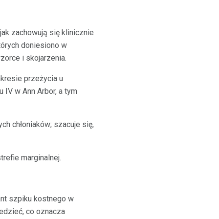
ak zachowują się klinicznie
których doniesiono w
zorce i skojarzenia.
kresie przeżycia u
 IV w Ann Arbor, a tym
h chłoniaków; szacuje się,
refie marginalnej.
ant szpiku kostnego w
iedzieć, co oznacza