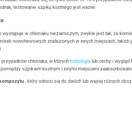
ednak, testowanie szpiku kostnego jest ważne.
ja
 występuje w chłoniaku nieziarniczym, zwykle jest tak, że komó
rek nowotworowych znalezionych w innych miejscach, takich ja
ć
.
 przypadków chłoniaka, w których
histologia
lub cechy i wyglą
b pomiędzy szpikiem kostnym i innymi miejscami zaabsorbowani
kompozytu
, który odnosi się do dwóch lub więcej różnych obs