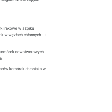
rki rakowe w szpiku
k w węzłach chłonnych - i
d komórek nowotworowych
a.
zarów komórek chłoniaka w