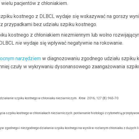
 wielu pacjentów z chłoniakiem.
szpiku kostnego z DLBCL wydaje się wskazywać na gorszy wynik
z przypadkami bez udziału szpiku kostnego.
iku kostnego z chłoniakiem niezmiennym lub wolno rozwijający
 DLBCL
nie
wydaje się wpływać negatywnie na rokowanie.
mocnym narzędziem
w diagnozowaniu zgodnego udziału szpiku k
niej czuły w wykrywaniu dysonansowego zaangażowania szpik
e działanie szpiku kostnego w chłoniaku nieziarniczym.
Krew.
2016; 127 (8): 965-70.
cia szpiku kostnego w chłoniakach nieziarniczych: porównanie histologii z cytometrią przepływo
yw zgodnego i niezgodnego działania szpiku kostnego na wynik w rozlanym chłoniaku z dużych 