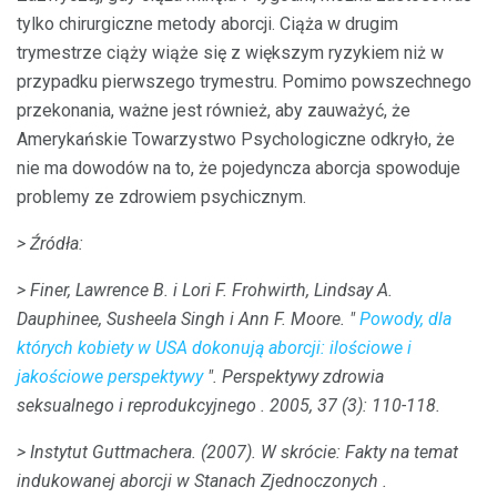
tylko chirurgiczne metody aborcji. Ciąża w drugim
trymestrze ciąży wiąże się z większym ryzykiem niż w
przypadku pierwszego trymestru. Pomimo powszechnego
przekonania, ważne jest również, aby zauważyć, że
Amerykańskie Towarzystwo Psychologiczne odkryło, że
nie ma dowodów na to, że pojedyncza aborcja spowoduje
problemy ze zdrowiem psychicznym.
> Źródła:
> Finer, Lawrence B. i Lori F. Frohwirth, Lindsay A.
Dauphinee, Susheela Singh i Ann F. Moore.
"
Powody, dla
których kobiety w USA dokonują aborcji: ilościowe i
jakościowe perspektywy
".
Perspektywy zdrowia
seksualnego i reprodukcyjnego
.
2005, 37 (3): 110-118.
> Instytut Guttmachera.
(2007).
W skrócie: Fakty na temat
indukowanej aborcji w Stanach Zjednoczonych
.