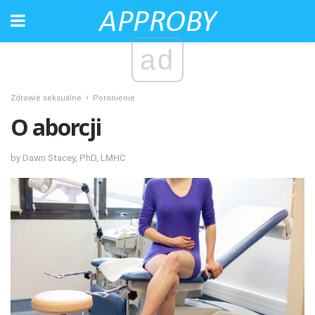
ad
Zdrowie seksualne
Poronienie
O aborcji
by Dawn Stacey, PhD, LMHC