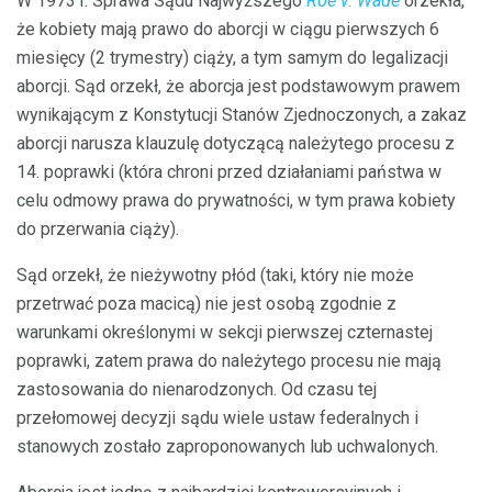
W 1973 r. Sprawa Sądu Najwyższego
Roe v. Wade
orzekła,
że ​​kobiety mają prawo do aborcji w ciągu pierwszych 6
miesięcy (2 trymestry) ciąży, a tym samym do legalizacji
aborcji. Sąd orzekł, że aborcja jest podstawowym prawem
wynikającym z Konstytucji Stanów Zjednoczonych, a zakaz
aborcji narusza klauzulę dotyczącą należytego procesu z
14. poprawki (która chroni przed działaniami państwa w
celu odmowy prawa do prywatności, w tym prawa kobiety
do przerwania ciąży).
Sąd orzekł, że nieżywotny płód (taki, który nie może
przetrwać poza macicą) nie jest osobą zgodnie z
warunkami określonymi w sekcji pierwszej czternastej
poprawki, zatem prawa do należytego procesu nie mają
zastosowania do nienarodzonych. Od czasu tej
przełomowej decyzji sądu wiele ustaw federalnych i
stanowych zostało zaproponowanych lub uchwalonych.