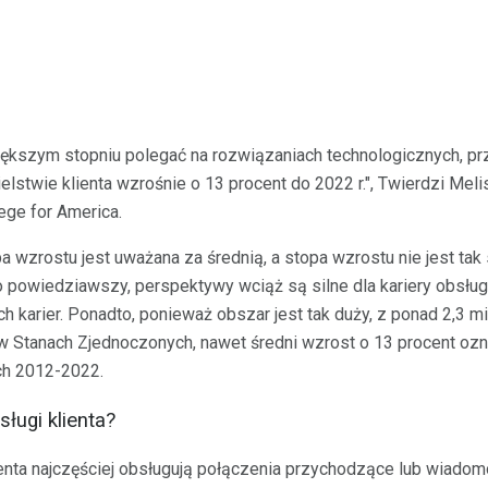
iększym stopniu polegać na rozwiązaniach technologicznych, prz
elstwie klienta wzrośnie o 13 procent do 2022 r.", Twierdzi Meli
ege for America.
 wzrostu jest uważana za średnią, a stopa wzrostu nie jest tak s
 powiedziawszy, perspektywy wciąż są silne dla kariery obsługi k
ch karier. Ponadto, ponieważ obszar jest tak duży, z ponad 2,3 m
h w Stanach Zjednoczonych, nawet średni wzrost o 13 procent o
ch 2012-2022.
ługi klienta?
enta najczęściej obsługują połączenia przychodzące lub wiadom