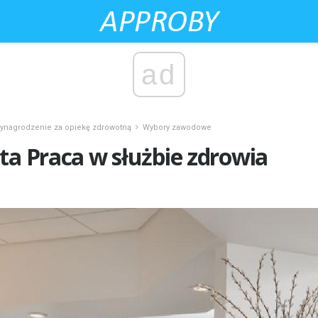
ad
ynagrodzenie za opiekę zdrowotną
Wybory zawodowe
ta Praca w służbie zdrowia