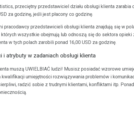
istics, przeciętny przedstawiciel działu obsługi klienta zarabia
D za godzinę, jeśli jest płacony co godzinę.
ni pracodawcy przedstawicieli obsługi klienta znajdują się w p
 których wszystkie obejmują lub odnoszą się do sektora opieki 
enta w tych polach zarobili ponad 16,00 USD za godzinę.
i atrybuty w zadaniach obsługi klienta
lienta muszą UWIELBIAĆ ludzi! Musisz posiadać wzorowe umieję
kwalifikacji umiejętności rozwiązywania problemów i komunikacj
erpliwi, radzić sobie z trudnymi klientami, konfliktami itp. Pona
oniecznością.