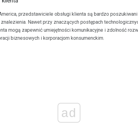
 klienta
America, przedstawiciele obsługi klienta są bardzo poszukiwani n
o znalezienia. Nawet przy znaczących postępach technologicznyc
ienta mogą zapewnić umiejętności komunikacyjne i zdolność ro
racji biznesowych i korporacjom konsumenckim.
ad