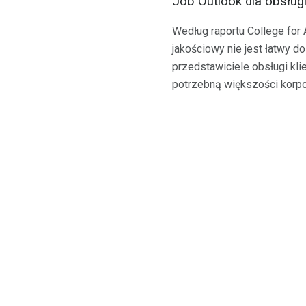
Job Outlook dla obsługi
Według raportu College for 
jakościowy nie jest łatwy d
przedstawiciele obsługi kl
potrzebną większości korpo