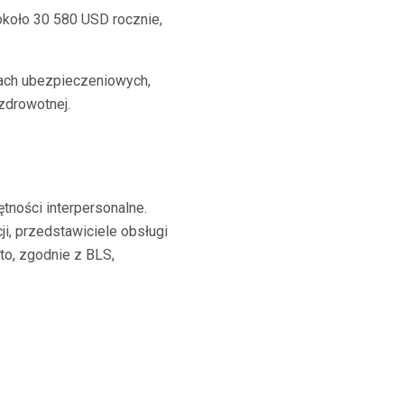
 około 30 580 USD rocznie,
olach ubezpieczeniowych,
zdrowotnej.
tności interpersonalne.
i, przedstawiciele obsługi
dto, zgodnie z BLS,