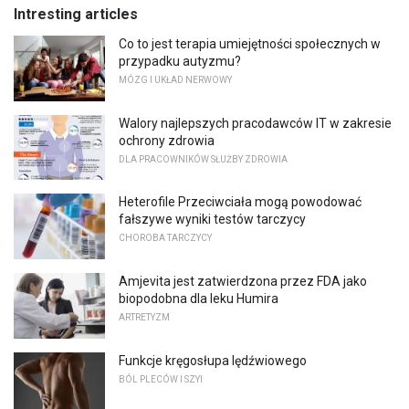
Intresting articles
Co to jest terapia umiejętności społecznych w
przypadku autyzmu?
MÓZG I UKŁAD NERWOWY
Walory najlepszych pracodawców IT w zakresie
ochrony zdrowia
DLA PRACOWNIKÓW SŁUŻBY ZDROWIA
Heterofile Przeciwciała mogą powodować
fałszywe wyniki testów tarczycy
CHOROBA TARCZYCY
Amjevita jest zatwierdzona przez FDA jako
biopodobna dla leku Humira
ARTRETYZM
Funkcje kręgosłupa lędźwiowego
BÓL PLECÓW I SZYI