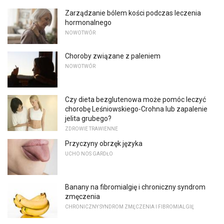
Zarządzanie bólem kości podczas leczenia
hormonalnego
NOWOTWÓR
Choroby związane z paleniem
NOWOTWÓR
Czy dieta bezglutenowa może pomóc leczyć
chorobę Leśniowskiego-Crohna lub zapalenie
jelita grubego?
ZDROWIE TRAWIENNE
Przyczyny obrzęk języka
UCHO NOS GARDŁO
Banany na fibromialgię i chroniczny syndrom
zmęczenia
CHRONICZNY SYNDROM ZMĘCZENIA I FIBROMIALGIĘ