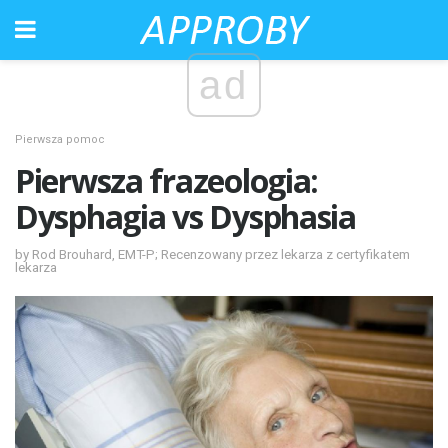
ad
Pierwsza pomoc
Pierwsza frazeologia:
Dysphagia vs Dysphasia
by Rod Brouhard, EMT-P; Recenzowany przez lekarza z certyfikatem
lekarza