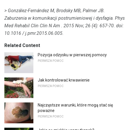
> González-Fernández M, Brodsky MB, Palmer JB.
Zaburzenia w komunikacji postrumieniowej i dysfagia.
Phys
Med Rehabil Clin Clin N Am
.
2015 Nov; 26 (4): 657-70.
doi:
10.1016 / j.pmr.2015.06.005.
Related Content
Pozycja odzysku w pierwszej pomocy
PIERWSZA POMOC
Jak kontrolować krwawienie
PIERWSZA POMOC
Najczęstsze warunki, które mogą stać się
poważne
PIERWSZA POMOC