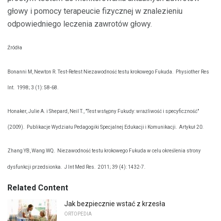
głowy i pomocy terapeucie fizycznej w znalezieniu
odpowiedniego leczenia zawrotów głowy.
Źródła
Bonanni M, Newton R. Test-Retest Niezawodność testu krokowego Fukuda.
Physiother Res
Int.
1998; 3 (1): 58-68.
Honaker, Julie A. i Shepard, Neil T., "Test wstępny Fukudy: wrażliwość i specyficzność"
(2009).
Publikacje Wydziału Pedagogiki Specjalnej Edukacji i Komunikacji.
Artykuł 20.
Zhang YB, Wang WQ.
Niezawodność testu krokowego Fukuda w celu określenia strony
dysfunkcji przedsionka.
J Int Med Res.
2011; 39 (4): 1432-7.
Related Content
Jak bezpiecznie wstać z krzesła
ORTOPEDIA