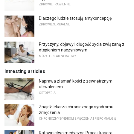
ZDROWIE TRAWIENNE
Dlaczego ludzie stosują antykoncepcję
ZDROWIE SEKSUALNE
Przyczyny, objawy i długość życia związaną z
otępieniem naczyniowym
MÓZG I UKŁAD NERWOWY
Intresting articles
Naprawa złamań kości z zewnętrznym
utrwaleniem
ORTOPEDIA
Znajdź lekarza chronicznego syndromu
zmęczenia
CHRONICZNY SYNDROM ZMĘCZENIA I FIBROMIALGIĘ
Ratownictwo medyczne Praca i kariera