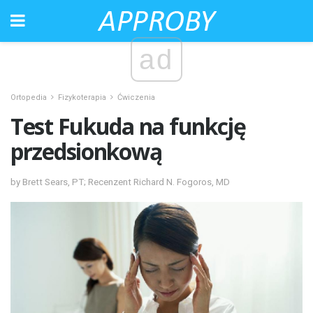
ad
Ortopedia
Fizykoterapia
Ćwiczenia
Test Fukuda na funkcję
przedsionkową
by Brett Sears, PT; Recenzent Richard N. Fogoros, MD