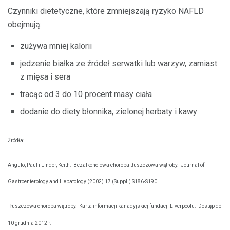
Czynniki dietetyczne, które zmniejszają ryzyko NAFLD
obejmują:
zużywa mniej kalorii
jedzenie białka ze źródeł serwatki lub warzyw, zamiast
z mięsa i sera
tracąc od 3 do 10 procent masy ciała
dodanie do diety błonnika, zielonej herbaty i kawy
Źródła:
Angulo, Paul i Lindor, Keith.
Bezalkoholowa choroba tłuszczowa wątroby.
Journal of
Gastroenterology and Hepatology (2002) 17 (Suppl.) S186-S190.
Tłuszczowa choroba wątroby.
Karta informacji kanadyjskiej fundacji Liverpoolu.
Dostęp do
10 grudnia 2012 r.