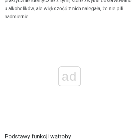
praktycznie identyczne z tymi, które zwykle obserwowano
u alkoholików, ale większość z nich nalegała, że ​​nie pili
nadmiernie.
ad
Podstawy funkcji wątroby