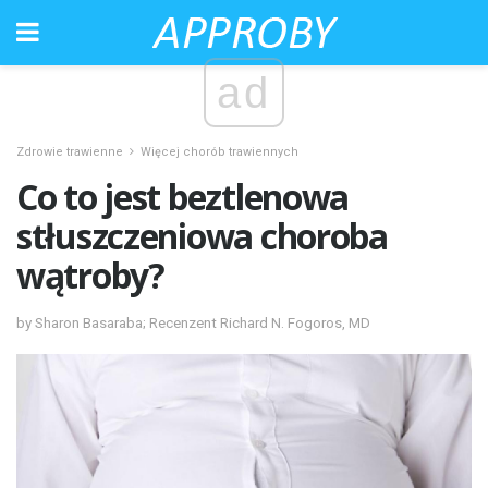
ad
Zdrowie trawienne
Więcej chorób trawiennych
Co to jest beztlenowa
stłuszczeniowa choroba
wątroby?
by Sharon Basaraba; Recenzent Richard N. Fogoros, MD