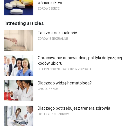
ciśnieniu krwi
ZDROWE SERCE
Intresting articles
Taoizm i seksualność
ZDROWIE SEKSUALNE
Opracowanie odpowiedniej polityki dotyczącej
kodów ubioru
DLA PRACOWNIKÓW SŁUŻBY ZDROWIA
Dlaczego widzę hematologa?
CHOROBY KRWI
Dlaczego potrzebujesz trenera zdrowia
HOLISTYCZNE ZDROWIE