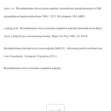
Lazo, i in.
"Bezalkoholowe stłuszczenie wątroby i śmiertelność wśród dorosłych w USA:
prospektywne badanie kohortowe." BMJ.
2011 18 listopada; 343: d6891.
Ludwig, et al.
Bezalkoholowe stłuszczeniowe zapalenie wątroby: doświadczenia Mayo
Clinic z dotychczas nienazwaną chorobą.
Mayo Clin Proc 1980;
55: 434-8.
Bezalkoholowa choroba tłuszczowa wątroby (NAFLD).
Informacje publiczne American
Liver Foundation.
Dostęp do 10 grudnia 2012 r.
Bezalkoholowe stłuszczeniowe zapalenie wątroby.