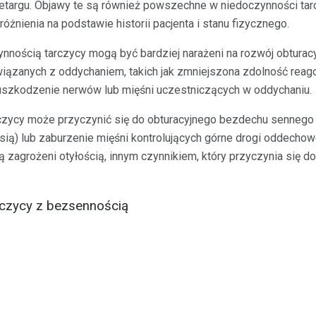
 letargu. Objawy te są również powszechne w niedoczynności tarcz
óżnienia na podstawie historii pacjenta i stanu fizycznego.
ynnością tarczycy mogą być bardziej narażeni na rozwój obtur
iązanych z oddychaniem, takich jak zmniejszona zdolność reag
uszkodzenie nerwów lub mięśni uczestniczących w oddychaniu.
czycy może przyczynić się do obturacyjnego bezdechu senneg
ią) lub zaburzenie mięśni kontrolujących górne drogi oddechowe
 zagrożeni otyłością, innym czynnikiem, który przyczynia się 
czycy z bezsennością