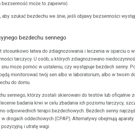
na bezsenność może to zapewnić.
, aby szukać bezdechu we śnie, jeśli objawy bezsenności wystę
acyjnego bezdechu sennego
 stosunkowo łatwa do zdiagnozowania i leczenia w oparciu o wy
nności tarczycy. U osób, u których zdiagnozowano niedoczynnoś
 snu może pomóc w ustaleniu, czy występuje bezdech senny. Po
będą monitorować twój sen albo w laboratorium, albo w twoim
dechu do domu.
hu sennego, którzy zostali skierowani do testów lub oficjalnie
lecenie badania krwi w celu zbadania ich poziomu tarczycy, szcz
mo odpowiednich terapii bezdechowych. Bezdech senny najczęści
ia w drogach oddechowych (CPAP). Alternatywy obejmują aparat
 pozycyjną i utratę wagi.