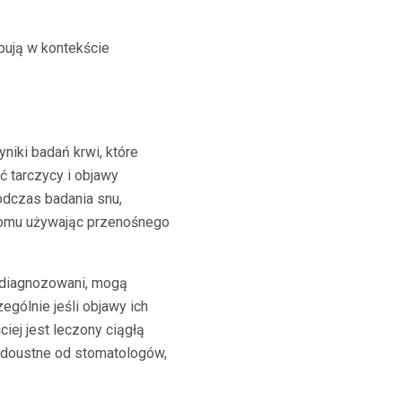
pują w kontekście
niki badań krwi, które
ć tarczycy i objawy
dczas badania snu,
 domu używając przenośnego
 zdiagnozowani, mogą
ególnie jeśli objawy ich
ej jest leczony ciągłą
y doustne od stomatologów,