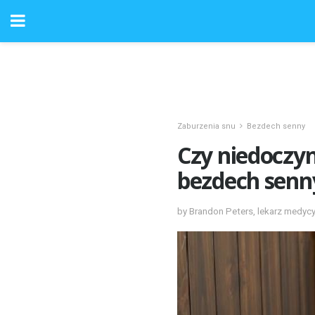
Zaburzenia snu
Bezdech senny
Czy niedoczy
bezdech senn
by Brandon Peters, lekarz medyc