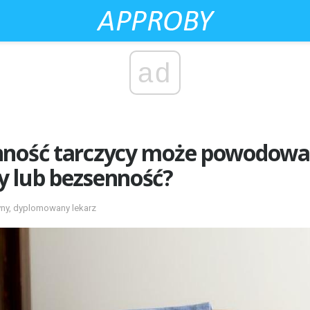
ad
nność tarczycy może powodowa
y lub bezsenność?
yny, dyplomowany lekarz