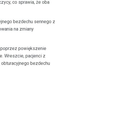
ycy, co sprawia, że ​​oba
acyjnego bezdechu sennego z
owania na zmiany
o poprzez powiększenie
. Wreszcie, pacjenci z
do obturacyjnego bezdechu