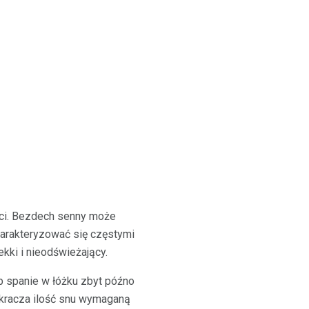
ci. Bezdech senny może
arakteryzować się częstymi
kki i nieodświeżający.
b spanie w łóżku zbyt późno
kracza ilość snu wymaganą