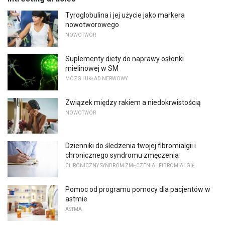
Tyroglobulina i jej użycie jako markera
nowotworowego
NOWOTWÓR
Suplementy diety do naprawy osłonki
mielinowej w SM
MÓZG I UKŁAD NERWOWY
Związek między rakiem a niedokrwistością
NOWOTWÓR
Dzienniki do śledzenia twojej fibromialgii i
chronicznego syndromu zmęczenia
CHRONICZNY SYNDROM ZMĘCZENIA I FIBROMIALGIĘ
Pomoc od programu pomocy dla pacjentów w
astmie
ASTMA