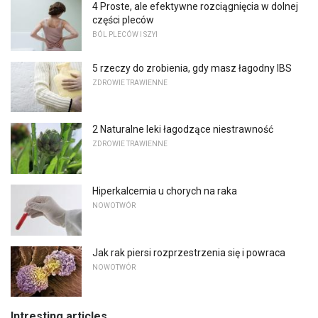
4 Proste, ale efektywne rozciągnięcia w dolnej
części pleców
BÓL PLECÓW I SZYI
5 rzeczy do zrobienia, gdy masz łagodny IBS
ZDROWIE TRAWIENNE
2 Naturalne leki łagodzące niestrawność
ZDROWIE TRAWIENNE
Hiperkalcemia u chorych na raka
NOWOTWÓR
Jak rak piersi rozprzestrzenia się i powraca
NOWOTWÓR
Intresting articles