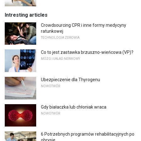
Intresting articles
Crowdsourcing CPR i inne formy medycyny
ratunkowej
TECHNOLOGIA ZDROWIA
Co to jest zastawka brzuszno-wieńcowa (VP)?
MÓZG I UKŁAD NERWOWY
Ubezpieczenie dla Thyrogenu
NOWOTWÓR
Gdy białaczka lub chłoniak wraca
NOWOTWÓR
6 Potrzebnych programów rehabilitacyjnych po
obrysie