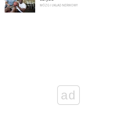
MÓZG I UKŁAD NERWOWY
ad