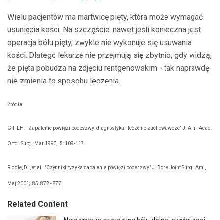
Wielu pacjentów ma martwicę pięty, która może wymagać
usunięcia kości. Na szczęście, nawet jeśli konieczna jest
operacja bólu pięty, zwykle nie wykonuje się usuwania
kości. Dlatego lekarze nie przejmują się zbytnio, gdy widzą,
że pięta pobudza na zdjęciu rentgenowskim - tak naprawdę
nie zmienia to sposobu leczenia.
Źródła:
Gill LH.
"Zapalenie powięzi podeszwy: diagnostyka i leczenie zachowawcze" J. Am.
Acad.
Orto.
Surg., Mar 1997;
5: 109-117.
Riddle, DL, et al.
"Czynniki ryzyka zapalenia powięzi podeszwy" J. Bone Joint Surg.
Am.,
Maj 2003;
85: 872 - 877.
Related Content
Najczęstsze przyczyny bólu dolnej części nogi