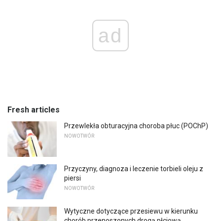
ad
Fresh articles
Przewlekła obturacyjna choroba płuc (POChP)
NOWOTWÓR
Przyczyny, diagnoza i leczenie torbieli oleju z
piersi
NOWOTWÓR
Wytyczne dotyczące przesiewu w kierunku
chorób przenoszonych drogą płciową