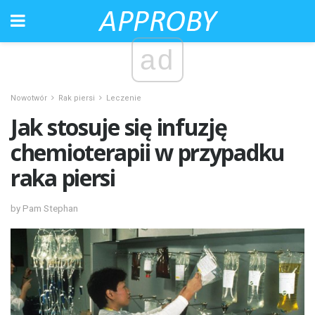
ad
Nowotwór
Rak piersi
Leczenie
Jak stosuje się infuzję
chemioterapii w przypadku
raka piersi
by Pam Stephan