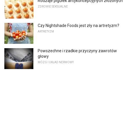
Rodzaje pigułek antykoncepcyjnych złożonych
ZDROWIE SEKSUALNE
Czy Nightshade Foods jest zły na artretyzm?
ARTRETYZM
Powszechne i rzadkie przyczyny zawrotów
głowy
MÓZG I UKŁAD NERWOWY