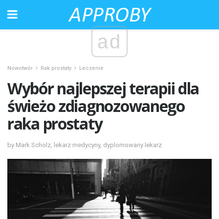
ad
Nowotwór
Rak prostaty
Leczenie
Wybór najlepszej terapii dla
świeżo zdiagnozowanego
raka prostaty
by Mark Scholz, lekarz medycyny, dyplomowany lekarz