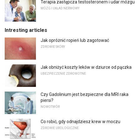
Terapia zastępcza testosteronem i udar mózgu
MÓZG I UKŁAD NERWOWY
Intresting articles
Jak opróżnić ropień lub zagotować
ZDROWIE SKÓRY
Jak obniżyć koszty leków w dziurce od pączka
UBEZPIECZENIE ZDROWOTNE
Czy Gadolinium jest bezpieczne dla MRI raka
piersi?
NOWOTWÓR
Co robić, gdy odnajdziesz krew w moczu
ZDROWIE UROLOGICZNE