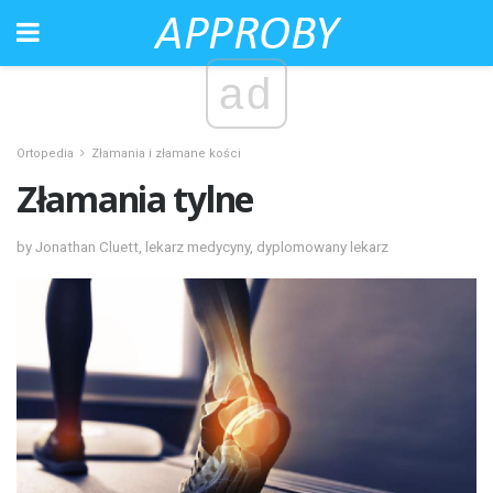
ad
Ortopedia
Złamania i złamane kości
Złamania tylne
by Jonathan Cluett, lekarz medycyny, dyplomowany lekarz