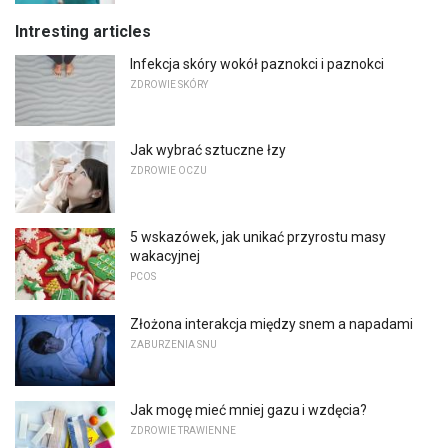
Intresting articles
Infekcja skóry wokół paznokci i paznokci
ZDROWIE SKÓRY
Jak wybrać sztuczne łzy
ZDROWIE OCZU
5 wskazówek, jak unikać przyrostu masy
wakacyjnej
PCOS
Złożona interakcja między snem a napadami
ZABURZENIA SNU
Jak mogę mieć mniej gazu i wzdęcia?
ZDROWIE TRAWIENNE