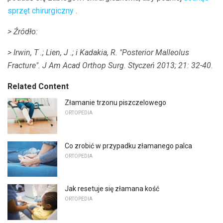
sprzęt chirurgiczny
.
> Źródło:
> Irwin, T .;
Lien, J .;
i Kadakia, R. "Posterior Malleolus
Fracture".
J Am Acad Orthop Surg.
Styczeń 2013;
21: 32-40.
Related Content
Złamanie trzonu piszczelowego
ORTOPEDIA
Co zrobić w przypadku złamanego palca
ORTOPEDIA
Jak resetuje się złamana kość
ORTOPEDIA