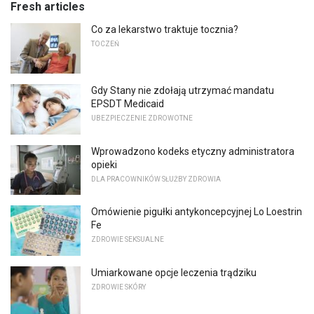
Fresh articles
Co za lekarstwo traktuje tocznia?
TOCZEŃ
Gdy Stany nie zdołają utrzymać mandatu
EPSDT Medicaid
UBEZPIECZENIE ZDROWOTNE
Wprowadzono kodeks etyczny administratora
opieki
DLA PRACOWNIKÓW SŁUŻBY ZDROWIA
Omówienie pigułki antykoncepcyjnej Lo Loestrin
Fe
ZDROWIE SEKSUALNE
Umiarkowane opcje leczenia trądziku
ZDROWIE SKÓRY