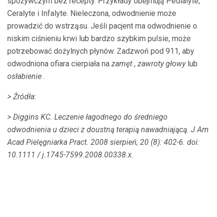
spożywczym bez recepty. Przykłady obejmują Pedialyte,
Ceralyte i Infalyte. Nieleczona, odwodnienie może
prowadzić do wstrząsu. Jeśli pacjent ma odwodnienie o
niskim ciśnieniu krwi lub bardzo szybkim pulsie, może
potrzebować dożylnych płynów. Zadzwoń pod 911, aby
odwodniona ofiara cierpiała na
zamęt
,
zawroty głowy
lub
osłabienie
.
> Źródła:
> Diggins KC.
Leczenie łagodnego do średniego
odwodnienia u dzieci z doustną terapią nawadniającą.
J Am
Acad Pielęgniarka Pract.
2008 sierpień; 20 (8): 402-6.
doi:
10.1111 / j.1745-7599.2008.00338.x.