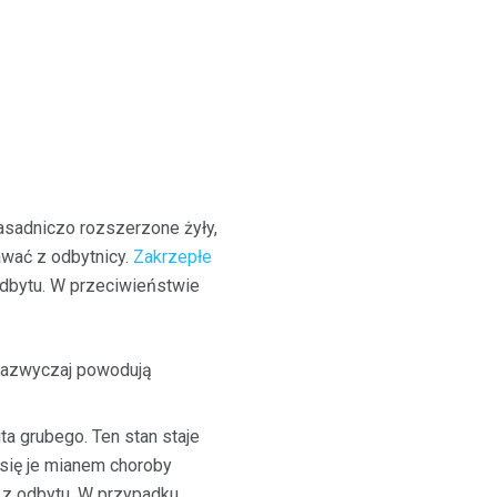
asadniczo rozszerzone żyły,
awać z odbytnicy.
Zakrzepłe
dbytu. W przeciwieństwie
 Zazwyczaj powodują
a grubego. Ten stan staje
 się je mianem choroby
z odbytu. W przypadku