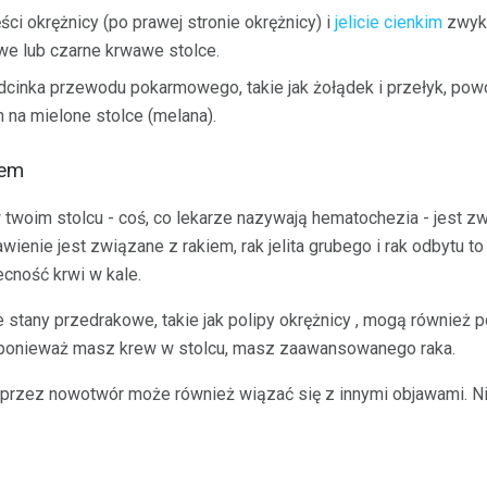
ci okrężnicy (po prawej stronie okrężnicy) i
jelicie cienkim
zwyk
e lub czarne krwawe stolce.
dcinka przewodu pokarmowego, takie jak żołądek i przełyk, po
 na mielone stolce (melana).
iem
twoim stolcu - coś, co lekarze nazywają hematochezia - jest 
awienie jest związane z rakiem, rak jelita grubego i rak odbytu 
ność krwi w kale.
że stany przedrakowe, takie jak polipy okrężnicy , mogą równie
że ponieważ masz krew w stolcu, masz zaawansowanego raka.
rzez nowotwór może również wiązać się z innymi objawami. Nie