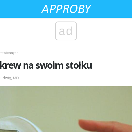
ad
trawiennych
 krew na swoim stołku
 Ludwig, MD