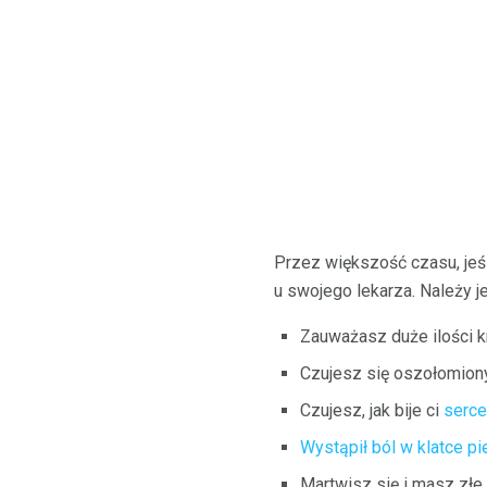
Przez większość czasu, jeśl
u swojego lekarza. Należy j
Zauważasz duże ilości kr
Czujesz się oszołomion
Czujesz, jak bije ci
serce
Wystąpił ból w klatce pi
Martwisz się i masz złe