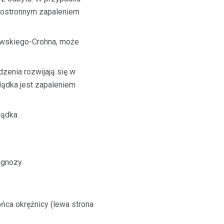
ewostronnym zapaleniem
iowskiego-Crohna, może
zenia rozwijają się w
ołądka jest zapaleniem
łądka.
agnozy.
ńca okrężnicy (lewa strona