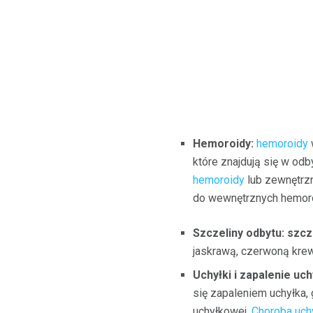
Hemoroidy:
hemoroidy
które znajdują się w odb
hemoroidy
lub zewnętrz
do wewnętrznych hemoro
Szczeliny odbytu: szcz
jaskrawą, czerwoną krew
Uchyłki i zapalenie uch
się zapaleniem uchyłka,
uchyłkowej.
Choroba uch