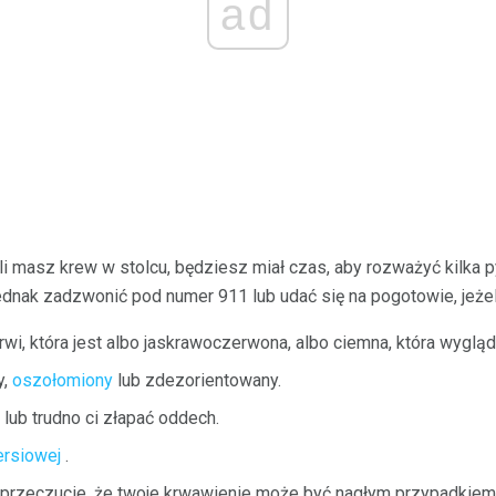
ad
i masz krew w stolcu, będziesz miał czas, aby rozważyć kilka p
ednak zadzwonić pod numer 911 lub udać się na pogotowie, jeżel
wi, która jest albo jaskrawoczerwona, albo ciemna, która wygląda
y,
oszołomiony
lub zdezorientowany.
lub trudno ci złapać oddech.
ersiowej
.
 przeczucie, że twoje krwawienie może być nagłym przypadkiem. 