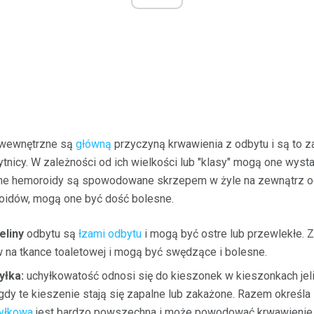
wewnętrzne są
główną
przyczyną krwawienia z odbytu i są to z
ytnicy. W zależności od ich wielkości lub "klasy" mogą one wyst
ne hemoroidy są spowodowane skrzepem w żyle na zewnątrz o
idów, mogą one być dość bolesne.
eliny
odbytu są
łzami odbytu
i mogą być ostre lub przewlekłe.
 na tkance toaletowej i mogą być swędzące i bolesne.
yłka:
uchyłkowatość odnosi się do kieszonek w kieszonkach jelit
 gdy te kieszenie stają się zapalne lub zakażone. Razem określa
yłkowa
jest bardzo powszechna i może powodować krwawienie 