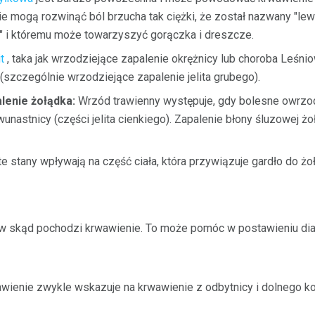
ie mogą rozwinąć ból brzucha tak ciężki, że został nazwany "l
 i któremu może towarzyszyć gorączka i dreszcze.
t
, taka jak wrzodziejące zapalenie okrężnicy lub choroba Leśn
zczególnie wrzodziejące zapalenie jelita grubego).
lenie żołądka:
Wrzód trawienny występuje, gdy bolesne owrzod
unastnicy (części jelita cienkiego). Zapalenie błony śluzowej ż
te stany wpływają na część ciała, która przywiązuje gardło do żo
 w skąd pochodzi krwawienie. To może pomóc w postawieniu di
enie zwykle wskazuje na krwawienie z odbytnicy i dolnego ko