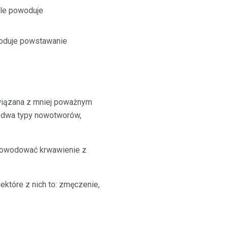
le powoduje
woduje powstawanie
związana z mniej poważnym
to dwa typy nowotworów,
ż powodować krwawienie z
które z nich to: zmęczenie,