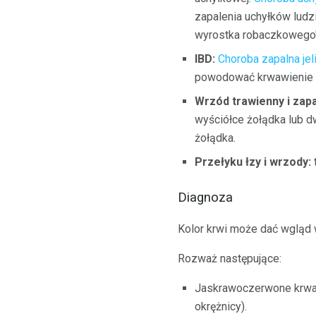
zapalenia uchyłków ludz
wyrostka robaczkowego"
IBD:
Choroba zapalna jeli
powodować krwawienie (s
Wrzód trawienny i zapa
wyściółce żołądka lub dw
żołądka.
Przełyku łzy i wrzody:
Diagnoza
Kolor krwi może dać wgląd
Rozważ następujące:
Jaskrawoczerwone krwawi
okrężnicy).