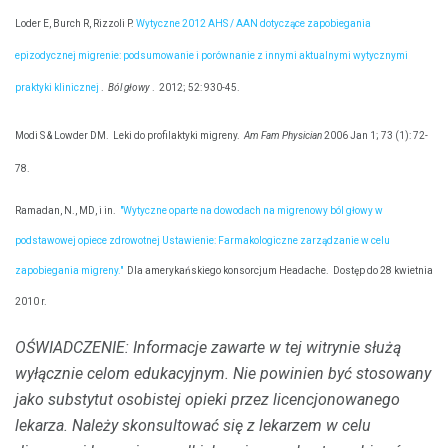
Loder E, Burch R, Rizzoli P.
Wytyczne 2012 AHS / AAN dotyczące zapobiegania
epizodycznej migrenie: podsumowanie i porównanie z innymi aktualnymi wytycznymi
praktyki klinicznej
.
Ból głowy
.
2012; 52: 930-45.
Modi S & Lowder DM.
Leki do profilaktyki migreny.
Am Fam Physician
2006 Jan 1; 73 (1): 72-
78.
Ramadan, N., MD, i in.
"Wytyczne oparte na dowodach na migrenowy ból głowy w
podstawowej opiece zdrowotnej Ustawienie: Farmakologiczne zarządzanie w celu
zapobiegania migreny."
Dla amerykańskiego konsorcjum Headache.
Dostęp do 28 kwietnia
2010 r.
OŚWIADCZENIE: Informacje zawarte w tej witrynie służą
wyłącznie celom edukacyjnym.
Nie powinien być stosowany
jako substytut osobistej opieki przez licencjonowanego
lekarza.
Należy skonsultować się z lekarzem w celu