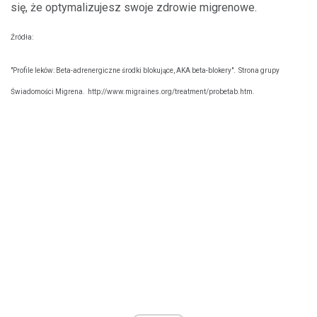
się, że optymalizujesz swoje zdrowie migrenowe.
Źródła:
"Profile leków: Beta-adrenergiczne środki blokujące, AKA beta-blokery".
Strona grupy
Świadomości Migrena.
http://www.migraines.org/treatment/probetab.htm.