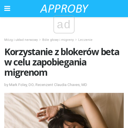
ad
Mózg i układ nerwowy
Bóle głowy i migreny
Leczenie
Korzystanie z blokerów beta
w celu zapobiegania
migrenom
by Mark Foley, DO; Recenzent Claudia Chaves, MD