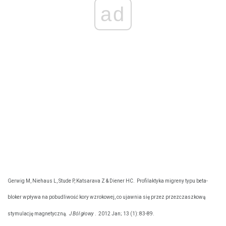
ad
Gerwig M, Niehaus L, Stude P, Katsarava Z & Diener HC.
Profilaktyka migreny typu beta-
bloker wpływa na pobudliwość kory wzrokowej, co ujawnia się przez przezczaszkową
stymulację magnetyczną.
J Ból głowy
.
2012 Jan; 13 (1): 83-89.