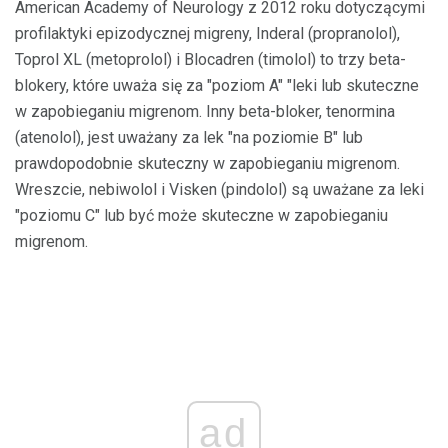
American Academy of Neurology z 2012 roku dotyczącymi
profilaktyki epizodycznej migreny, Inderal (propranolol),
Toprol XL (metoprolol) i Blocadren (timolol) to trzy beta-
blokery, które uważa się za "poziom A" "leki lub skuteczne
w zapobieganiu migrenom. Inny beta-bloker, tenormina
(atenolol), jest uważany za lek "na poziomie B" lub
prawdopodobnie skuteczny w zapobieganiu migrenom.
Wreszcie, nebiwolol i Visken (pindolol) są uważane za leki
"poziomu C" lub być może skuteczne w zapobieganiu
migrenom.
ad