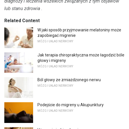
diagnozy i leczenia wszelkich związanych z tym objawów
lub stanu zdrowia
.
Related Content
W jaki sposób przyjmowanie melatoniny może
zapobiegać migrenie
MÓZG I UKŁAD NERWOWY
Jak terapia chiropraktyczna może łagodzić bóle
głowy i migreny
MÓZG I UKŁAD NERWOWY
Ból głowy ze zmiażdżonego nerwu
MÓZG I UKŁAD NERWOWY
Podejście do migreny u Akupunktury
MÓZG I UKŁAD NERWOWY