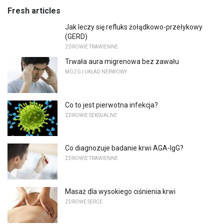
Fresh articles
Jak leczy się refluks żołądkowo-przełykowy
(GERD)
ZDROWIE TRAWIENNE
Trwała aura migrenowa bez zawału
MÓZG I UKŁAD NERWOWY
Co to jest pierwotna infekcja?
ZDROWIE SEKSUALNE
Co diagnozuje badanie krwi AGA-IgG?
ZDROWIE TRAWIENNE
Masaż dla wysokiego ciśnienia krwi
ZDROWE SERCE