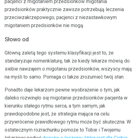
pacjenci z migotaniem przedsionków migotania
przedsionków praktycznie zawsze potrzebują leczenia
przeciwzakrzepowego; pacjenci z niezastawkowym
migotaniem przedsionków nie mogą.
Słowo od
Główną zaletą tego systemu klasyfikacji jest to, że
standaryzuje nomenklaturę, tak że kiedy lekarze mówią do
siebie nawzajem o migotaniu przedsionków, wszyscy mają
na myśli to samo. Pomaga ci także zrozumieć twój stan.
Ponadto daje lekarzom pewne wyobrażenie o tym, jak
daleko rozwinęło się migotanie przedsionków pacjenta w
kierunku stałego rytmu serca, a tym samym, jak
prawdopodobne jest, że strategia mająca na celu
przywrócenie prawidłowego rytmu może być skuteczna. W
ostatecznym rozrachunku pomoże to Tobie i Twojemu
lekarzowi podjąć
decyzję o leczeniu, która jest dla Ciebie