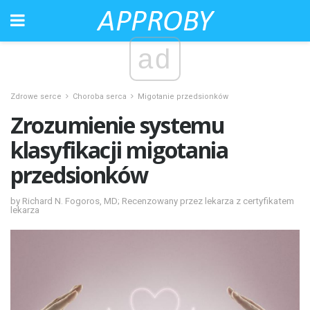
ad
Zdrowe serce
Choroba serca
Migotanie przedsionków
Zrozumienie systemu
klasyfikacji migotania
przedsionków
by Richard N. Fogoros, MD; Recenzowany przez lekarza z certyfikatem
lekarza