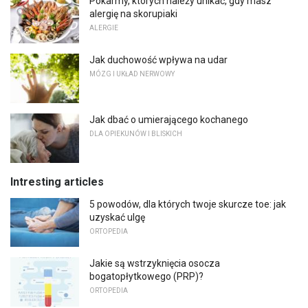
Pokarmy, których należy unikać, gdy masz
alergię na skorupiaki
ALERGIE
Jak duchowość wpływa na udar
MÓZG I UKŁAD NERWOWY
Jak dbać o umierającego kochanego
DLA OPIEKUNÓW I BLISKICH
Intresting articles
5 powodów, dla których twoje skurcze toe: jak
uzyskać ulgę
ORTOPEDIA
Jakie są wstrzyknięcia osocza
bogatopłytkowego (PRP)?
ORTOPEDIA