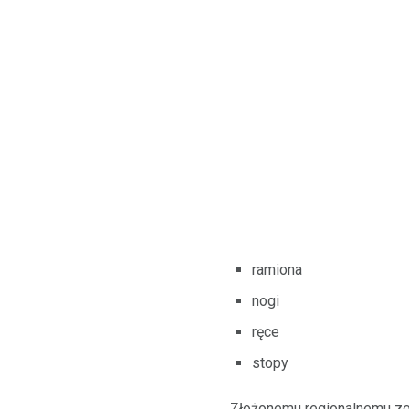
ramiona
nogi
ręce
stopy
Złożonemu regionalnemu ze