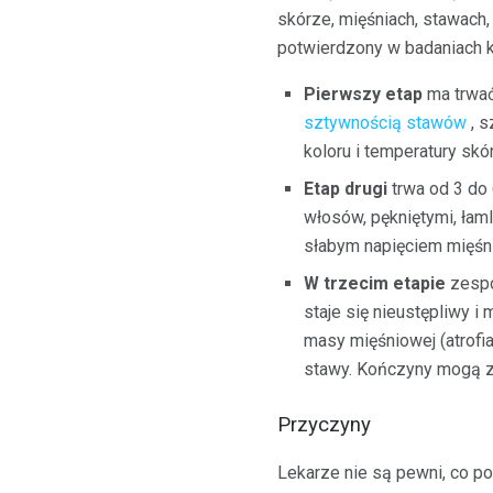
skórze, mięśniach, stawach,
potwierdzony w badaniach k
Pierwszy etap
ma trwać
sztywnością stawów
, s
koloru i temperatury skór
Etap drugi
trwa od 3 do 
włosów, pękniętymi, łam
słabym napięciem mięś
W trzecim etapie
zespó
staje się nieustępliwy 
masy mięśniowej (atrofi
stawy. Kończyny mogą z
Przyczyny
Lekarze nie są pewni, co p