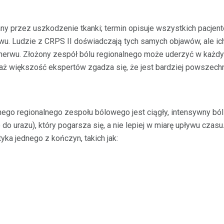
ny przez uszkodzenie tkanki; termin opisuje wszystkich pacje
rwu. Ludzie z CRPS II doświadczają tych samych objawów, ale ic
erwu. Złożony zespół bólu regionalnego może uderzyć w każdy
iaż większość ekspertów zgadza się, że jest bardziej powszech
o regionalnego zespołu bólowego jest ciągły, intensywny ból 
ło do urazu), który pogarsza się, a nie lepiej w miarę upływu cz
yka jednego z kończyn, takich jak: