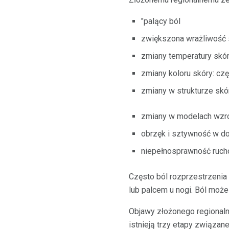
"palący ból
zwiększona wrażliwość 
zmiany temperatury skór
zmiany koloru skóry: cz
zmiany w strukturze skó
zmiany w modelach wzro
obrzęk i sztywność w do
niepełnosprawność rucho
Często ból rozprzestrzenia 
lub palcem u nogi. Ból moż
Objawy złożonego regionalne
istnieją trzy etapy związ