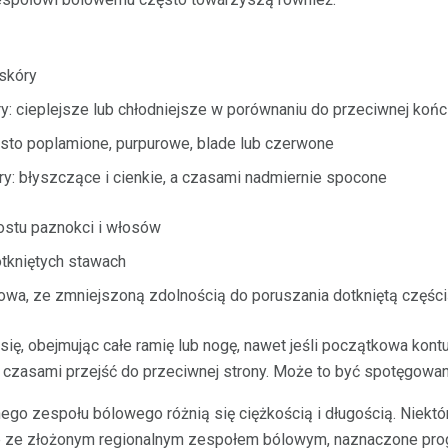
skóry
y: cieplejsze lub chłodniejsze w porównaniu do przeciwnej koń
ęsto poplamione, purpurowe, blade lub czerwone
ry: błyszczące i cienkie, a czasami nadmiernie spocone
stu paznokci i włosów
tkniętych stawach
wa, ze zmniejszoną zdolnością do poruszania dotkniętą częścią
się, obejmując całe ramię lub nogę, nawet jeśli początkowa kont
e czasami przejść do przeciwnej strony. Może to być spotęgowan
go zespołu bólowego różnią się ciężkością i długością. Niektó
ane ze złożonym regionalnym zespołem bólowym, naznaczone p