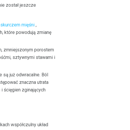
nie został jeszcze
,
skurczem mięśni
,
h, które powodują zmianę
iem, zmniejszonym porostem
ośćmi, sztywnymi stawami i
 są już odwracalne. Ból
stępować znaczna utrata
i ścięgien zginających
dkach współczulny układ