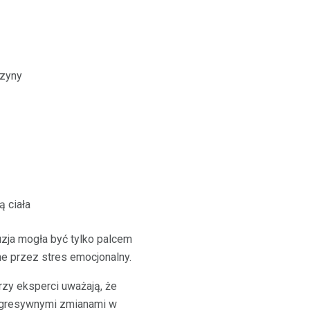
czyny
 ciała
uzja mogła być tylko palcem
e przez stres emocjonalny.
rzy eksperci uważają, że
rogresywnymi zmianami w