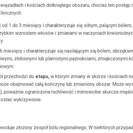
 więzadłach i kościach dotkniętego obszaru, chociaż ten postęp 
linicznych.
 od 1 do 3 miesięcy i charakteryzuje się silnym, palącym bólem
zybkim wzrostem włosów i zmianami w naczyniach krwionośnyc
y.
6 miesięcy i charakteryzuje się nasilającym się bólem, obrzęk
liwymi, żłobionymi lub plamistymi paznokciami, zmiękczonymi k
niowym.
ł przechodzi do
etapu,
w którym zmiany w skórze i kościach nie
i może obejmować całą kończynę lub zmieniony obszar. Może wy
a), poważnie ograniczona ruchliwość i mimowolne skurcze mięśni 
ostać wykrzywione.
owoduje złożony zespół bólu regionalnego. W niektórych przypa