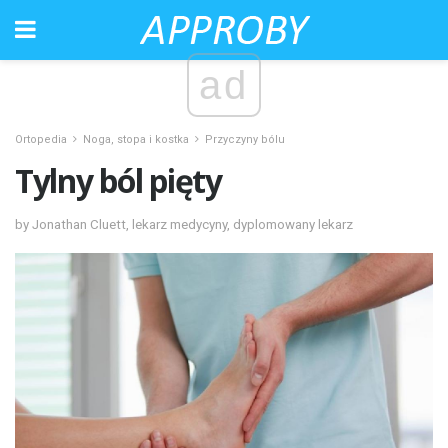
ad
Ortopedia
Noga, stopa i kostka
Przyczyny bólu
Tylny ból pięty
by Jonathan Cluett, lekarz medycyny, dyplomowany lekarz