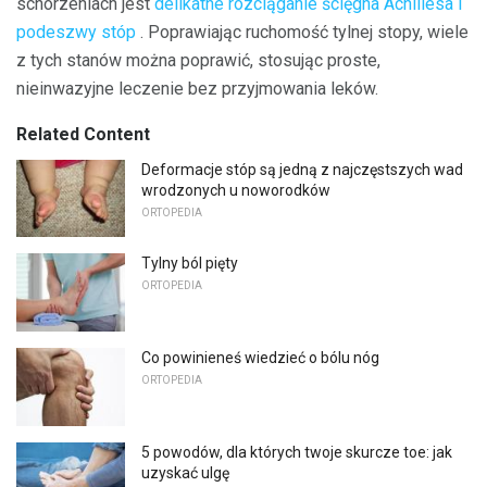
schorzeniach jest
delikatne rozciąganie ścięgna Achillesa i
podeszwy stóp
. Poprawiając ruchomość tylnej stopy, wiele
z tych stanów można poprawić, stosując proste,
nieinwazyjne leczenie bez przyjmowania leków.
Related Content
Deformacje stóp są jedną z najczęstszych wad
wrodzonych u noworodków
ORTOPEDIA
Tylny ból pięty
ORTOPEDIA
Co powinieneś wiedzieć o bólu nóg
ORTOPEDIA
5 powodów, dla których twoje skurcze toe: jak
uzyskać ulgę