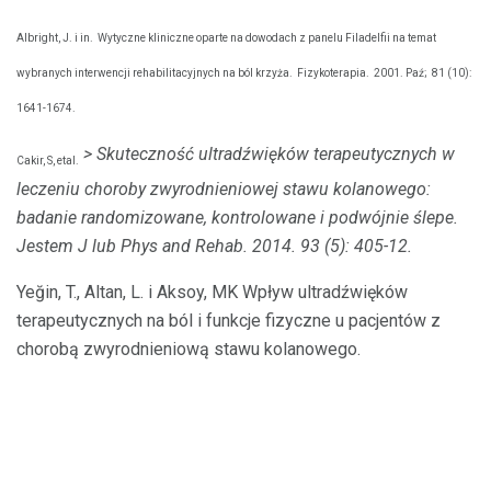
Albright, J. i in.
Wytyczne kliniczne oparte na dowodach z panelu Filadelfii na temat
wybranych interwencji rehabilitacyjnych na ból krzyża.
Fizykoterapia.
2001. Paź;
81 (10):
1641-1674.
> Skuteczność ultradźwięków terapeutycznych w
Cakir, S, etal.
leczeniu choroby zwyrodnieniowej stawu kolanowego:
badanie randomizowane, kontrolowane i podwójnie ślepe.
Jestem J lub Phys and Rehab.
2014. 93 (5): 405-12.
Yeğin, T., Altan, L. i Aksoy, MK Wpływ ultradźwięków
terapeutycznych na ból i funkcje fizyczne u pacjentów z
chorobą zwyrodnieniową stawu kolanowego.