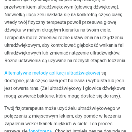
przetwornikiem ultradźwiękowym (głowicą dźwiękową).
Niewielką ilość żelu nakłada się na konkretną część ciała;
wtedy twój fizyczny terapeuta powoli przesuwa głowę
dźwięku w małym okrągłym kierunku na twoim ciele.
Terapeuta może zmieniać różne ustawienia na urządzeniu
ultradźwiękowym, aby kontrolować głębokość wnikania fal
ultradźwiękowych lub zmieniać natężenie ultradźwięków.
Różne ustawienia są używane na różnych etapach leczenia.
Alternatywne metody aplikacji ultradźwiękowej
są
dostępne, jeśli część ciała jest bolesna i wyboista lub jeśli
jest otwarta rana. (Żel ultradźwiękowy i głowica dźwiękowa
mogą zawierać bakterie, które mogą dostać się do rany).
Twój fizjoterapeuta może użyć żelu ultradźwiękowego w
połączeniu z miejscowym lekiem, aby pomóc w leczeniu
zapalenia wokół tkanek miękkich w ciele. Ten proces
nazywa się
fonoforezą
. Chociaż istnieją pewne dowody na