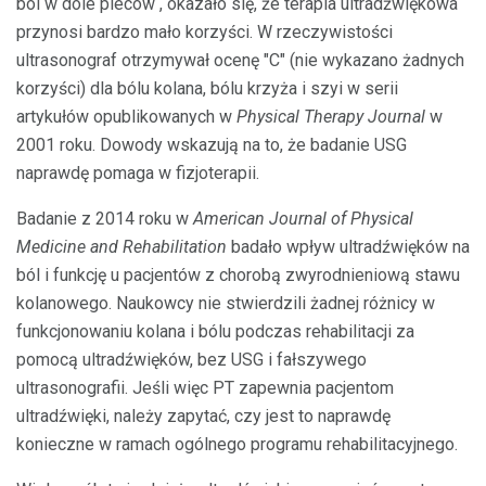
ból w dole pleców , okazało się, że terapia ultradźwiękowa
przynosi bardzo mało korzyści. W rzeczywistości
ultrasonograf otrzymywał ocenę "C" (nie wykazano żadnych
korzyści) dla bólu kolana, bólu krzyża i szyi w serii
artykułów opublikowanych w
Physical Therapy Journal
w
2001 roku. Dowody wskazują na to, że badanie USG
naprawdę pomaga w fizjoterapii.
Badanie z 2014 roku w
American Journal of Physical
Medicine and Rehabilitation
badało wpływ ultradźwięków na
ból i funkcję u pacjentów z chorobą zwyrodnieniową stawu
kolanowego. Naukowcy nie stwierdzili żadnej różnicy w
funkcjonowaniu kolana i bólu podczas rehabilitacji za
pomocą ultradźwięków, bez USG i fałszywego
ultrasonografii. Jeśli więc PT zapewnia pacjentom
ultradźwięki, należy zapytać, czy jest to naprawdę
konieczne w ramach ogólnego programu rehabilitacyjnego.