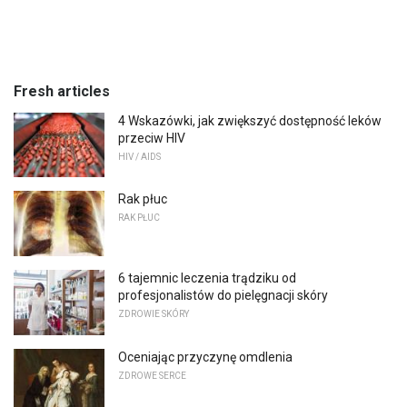
Fresh articles
4 Wskazówki, jak zwiększyć dostępność leków
przeciw HIV
HIV / AIDS
Rak płuc
RAK PŁUC
6 tajemnic leczenia trądziku od
profesjonalistów do pielęgnacji skóry
ZDROWIE SKÓRY
Oceniając przyczynę omdlenia
ZDROWE SERCE