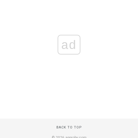
ad
BACK TO TOP
© 2026 approby.com