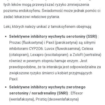
tych leków mogą przewyższać ryzyko zmniejszenia
poziomu endoksyfenu. Świadomość może jednak pomóc ci
zadać lekarzowi właściwe pytania.
Leki, których należy unikać z tamoksyfenem obejmują:
Selektywne inhibitory wychwytu serotoniny (SSRI)
:
Prozac (fluoksetyna) i Paxil (paroksetyna) są silnymi
inhibitorami CYP2D6. Luvox (fluwoksamina), Celexa
(citalopram), Lexapro (escitalopram). a Zoloft (sertralina)
również w pewnym stopniu hamuje enzym. Jest
prawdopodobne, że ta interakcja jest odpowiedzialna za
zwiększone ryzyko śmierci u kobiet przyjmujących
Paxil.
Selektywne inhibitory wychwytu zwrotnego
serotoniny / noradrenaliny (SNRI)
: Effexor
(wenlafaksyna), Pristiq (deswenlafaksyna)