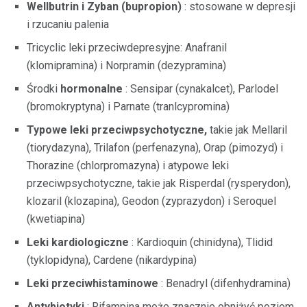
Wellbutrin i Zyban (bupropion)
: stosowane w depresji
i rzucaniu palenia
Tricyclic leki przeciwdepresyjne: Anafranil
(klomipramina) i Norpramin (dezypramina)
Środki
hormonalne
: Sensipar (cynakalcet), Parlodel
(bromokryptyna) i Parnate (tranlcypromina)
Typowe leki przeciwpsychotyczne,
takie jak Mellaril
(tiorydazyna), Trilafon (perfenazyna), Orap (pimozyd) i
Thorazine (chlorpromazyna) i atypowe leki
przeciwpsychotyczne, takie jak Risperdal (rysperydon),
klozaril (klozapina), Geodon (zyprazydon) i Seroquel
(kwetiapina)
Leki kardiologiczne
: Kardioquin (chinidyna), Tlidid
(tyklopidyna), Cardene (nikardypina)
Leki przeciwhistaminowe
: Benadryl (difenhydramina)
Antybiotyki
: Rifampina może znacznie obniżyć poziom