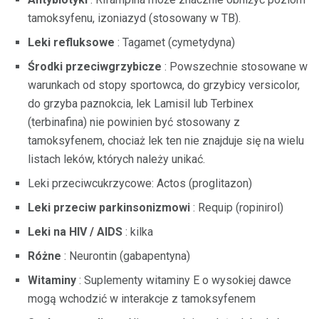
tamoksyfenu, izoniazyd (stosowany w TB).
Leki refluksowe
: Tagamet (cymetydyna)
Środki przeciwgrzybicze
: Powszechnie stosowane w
warunkach od stopy sportowca, do grzybicy versicolor,
do grzyba paznokcia, lek Lamisil lub Terbinex
(terbinafina) nie powinien być stosowany z
tamoksyfenem, chociaż lek ten nie znajduje się na wielu
listach leków, których należy unikać.
Leki przeciwcukrzycowe: Actos (proglitazon)
Leki przeciw parkinsonizmowi
: Requip (ropinirol)
Leki na HIV / AIDS
: kilka
Różne
: Neurontin (gabapentyna)
Witaminy
: Suplementy witaminy E o wysokiej dawce
mogą wchodzić w interakcje z tamoksyfenem