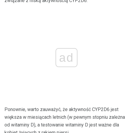
związane z niską aktywnością CYP2D6.
ad
Ponownie, warto zauważyć, że aktywność CYP2D6 jest
większa w miesiącach letnich (w pewnym stopniu zależna
od witaminy D), a testowanie witaminy D jest ważne dla
kobiet żyjących z rakiem piersi.