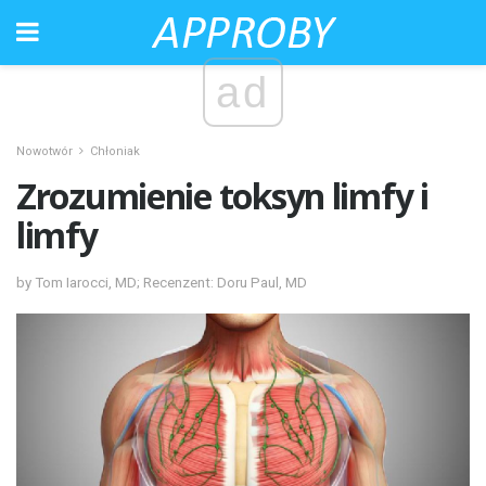
ad
Nowotwór
Chłoniak
Zrozumienie toksyn limfy i
limfy
by Tom Iarocci, MD; Recenzent: Doru Paul, MD