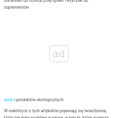
odniesień do holistycznej opieki i wtyczek do
suplementów
ad
diety
i produktów ekologicznych.
W niektórych z tych artykułów pojawiają się twierdzenia,
które nie mają podstaw w nauce, w tym te, które sugerują