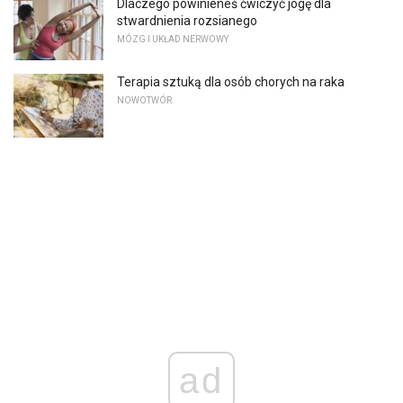
Dlaczego powinieneś ćwiczyć jogę dla
stwardnienia rozsianego
MÓZG I UKŁAD NERWOWY
Terapia sztuką dla osób chorych na raka
NOWOTWÓR
ad