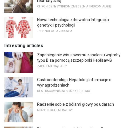
reumatyczną
CHRONICZNY SYNDROM ZMĘCZENIA I FIBROMIALGIĘ
Nowa technologia zdrowotna Integracja
genetyki i psychologii
TECHNOLOGIA ZDROWIA
Intresting articles
Zapobieganie wirusowemu zapaleniu wątroby
typu B za pomocą szczepionki Heplisav-B
ZAPALENIE WĄTROBY
Gastroenterolog i Hepatolog Informacje o
wynagrodzeniach
DLA PRACOWNIKÓW SŁUŻBY ZDROWIA
Radzenie sobie z bólami głowy po udarach
MÓZG I UKŁAD NERWOWY