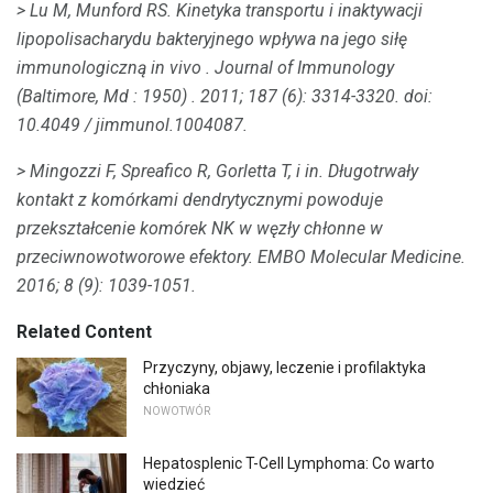
> Lu M, Munford RS.
Kinetyka transportu i inaktywacji
lipopolisacharydu bakteryjnego wpływa na jego siłę
immunologiczną
in vivo
.
Journal of Immunology
(Baltimore, Md
: 1950)
.
2011; 187 (6): 3314-3320.
doi:
10.4049 / jimmunol.1004087.
> Mingozzi F, Spreafico R, Gorletta T, i in.
Długotrwały
kontakt z komórkami dendrytycznymi powoduje
przekształcenie komórek NK w węzły chłonne w
przeciwnowotworowe efektory.
EMBO Molecular Medicine.
2016; 8 (9): 1039-1051.
Related Content
Przyczyny, objawy, leczenie i profilaktyka
chłoniaka
NOWOTWÓR
Hepatosplenic T-Cell Lymphoma: Co warto
wiedzieć