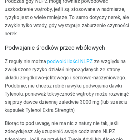
Podczas gdy NLPZ mogą również powodować
uszkodzenie wątroby, jeśli są stosowane w nadmiarze,
ryzyko jest o wiele mniejsze. To samo dotyczy nerek, ale
zwykle tylko wtedy, gdy występuje zaburzenie czynności
nerek.
Podwajanie środków przeciwbólowych
Z reguły nie można
podwoić ilości NLPZ
ze względu na
zwiększone ryzyko działań niepożądanych ze strony
układu żołądkowo-jelitowego i sercowo-naczyniowego.
Podobnie, nie chcesz robić nawyku podwojenia dawki
Tylenolu, ponieważ toksyczność wątroby może rozwinąć
się przy dawce dziennej zaledwie 3000 mg (lub sześciu
kapsułek Tylenol Extra Strength).
Biorąc to pod uwagę, nie ma nic z natury nie tak, jeśli
zdecydujesz się uzupełnić swoje codzienne NLPZ
tylenolem. Jeśli, na przykład, Twoja Advil lub Aleve nie