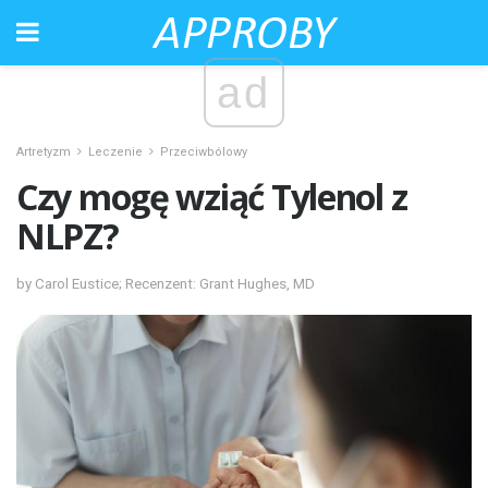
ad
Artretyzm
Leczenie
Przeciwbólowy
Czy mogę wziąć Tylenol z
NLPZ?
by Carol Eustice; Recenzent: Grant Hughes, MD