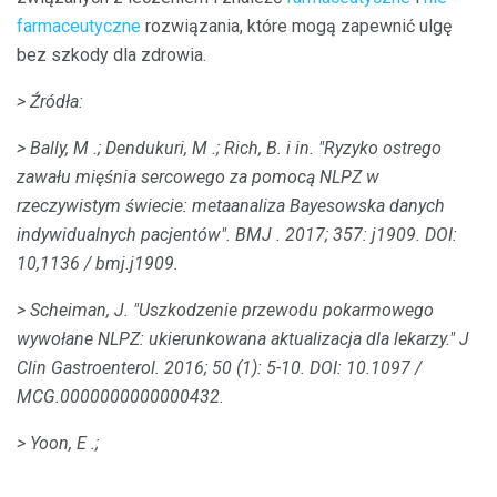
farmaceutyczne
rozwiązania, które mogą zapewnić ulgę
bez szkody dla zdrowia.
> Źródła:
> Bally, M .;
Dendukuri, M .;
Rich, B. i in.
"Ryzyko ostrego
zawału mięśnia sercowego za pomocą NLPZ w
rzeczywistym świecie: metaanaliza Bayesowska danych
indywidualnych pacjentów".
BMJ
.
2017;
357: j1909.
DOI:
10,1136 / bmj.j1909.
> Scheiman, J. "Uszkodzenie przewodu pokarmowego
wywołane NLPZ: ukierunkowana aktualizacja dla lekarzy."
J
Clin Gastroenterol.
2016;
50 (1): 5-10.
DOI: 10.1097 /
MCG.0000000000000432.
> Yoon, E .;