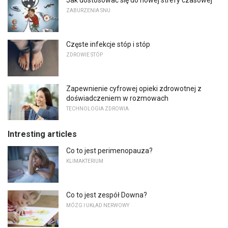
Jak dostosować się do nowej strefy czasowej
ZABURZENIA SNU
Częste infekcje stóp i stóp
ZDROWIE STÓP
Zapewnienie cyfrowej opieki zdrowotnej z
doświadczeniem w rozmowach
TECHNOLOGIA ZDROWIA
Intresting articles
Co to jest perimenopauza?
KLIMAKTERIUM
Co to jest zespół Downa?
MÓZG I UKŁAD NERWOWY