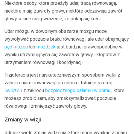
Niektóre osoby, które przeżyły udar, tracą równowagę,
niektóre mają zawroty głowy, niektóre odczuwają zawrót
głowy, a inne mają wrażenie, że pokój się kręci.
Udar mózgu w dowolnym obszarze mózgu może
wywoływać poczucie braku równowagi, ale udar obejmujący
pęd mózgu
lub
móżdżek
jest bardziej prawdopodobne w
wyniku utrzymujących się zawrotów głowy i kłopotów z
utrzymaniem równowagi i koordynacji.
Fizjoterapia jest najskuteczniejszym sposobem walki z
zaburzeniami równowagi po udarze. Istnieje szereg
ćwiczeń
z zakresu
bezpiecznego balansu w domu
, które
możesz zrobić sam, aby zmaksymalizować poczucie
równowagi i zmniejszyć zawroty głowy.
Zmiany w wizji
Istnieje wiele zmian widzenia, które mogą wynikać z udaru