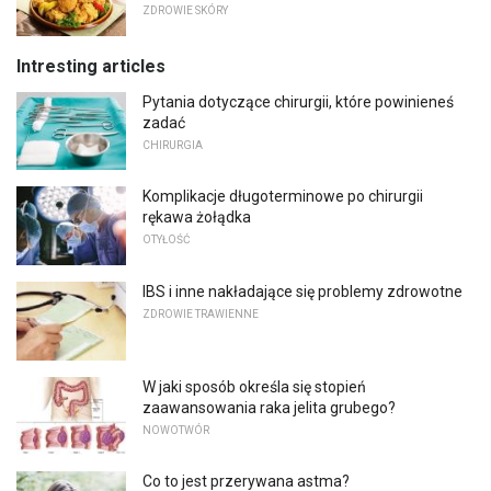
ZDROWIE SKÓRY
Intresting articles
Pytania dotyczące chirurgii, które powinieneś
zadać
CHIRURGIA
Komplikacje długoterminowe po chirurgii
rękawa żołądka
OTYŁOŚĆ
IBS i inne nakładające się problemy zdrowotne
ZDROWIE TRAWIENNE
W jaki sposób określa się stopień
zaawansowania raka jelita grubego?
NOWOTWÓR
Co to jest przerywana astma?