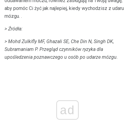
oddawaniem moczu, również zasługują na Twoją uwagę,
aby pomóc Ci żyć jak najlepiej, kiedy wychodzisz z udaru
mózgu. .
> Źródła:
> Mohd Zulkifly MF, Ghazali SE, Che Din N, Singh DK,
Subramaniam P. Przegląd czynników ryzyka dla
upośledzenia poznawczego u osób po udarze mózgu.
ad