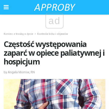
ad
Koniec z troską o życie
Kontrola bólu i objawów
Częstość występowania
zaparć w opiece paliatywnej i
hospicjum
by Angela Morrow, RN