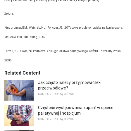
Źródła:
Kinzbrunner, BM;
Weinreb, NJ;
Policzer, JS;
20 Typowe problemy: opieka na koniec życia,
McGraw-Hill Publishing, 2002.
Ferrell, BR i Coyle, N;
Podręcznik pielęgniarstwa paliatywnego, Oxford University Press,
2006.
Related Content
Jak często należy przyjmować leki
przeciwbólowe?
KONIEC Z TROSKĄ O ŻYCIE
Częstość występowania zaparć w opiece
paliatywnej i hospicjum
KONIEC Z TROSKĄ O ŻYCIE