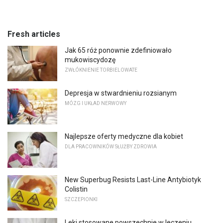
Fresh articles
Jak 65 róż ponownie zdefiniowało
mukowiscydozę
ZWŁÓKNIENIE TORBIELOWATE
Depresja w stwardnieniu rozsianym
MÓZG I UKŁAD NERWOWY
Najlepsze oferty medyczne dla kobiet
DLA PRACOWNIKÓW SŁUŻBY ZDROWIA
New Superbug Resists Last-Line Antybiotyk
Colistin
SZCZEPIONKI
Leki stosowane powszechnie w leczeniu