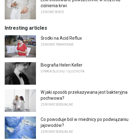
ciśnienia krwi
ZDROWE SERCE
Intresting articles
Środki na Acid Reflux
ZDROWIE TRAWIENNE
Biografia Helen Keller
UTRATA SŁUCHU / GŁUCHOTA
W jaki sposób przekazywana jest bakteryjna
pochwowa?
ZDROWIE SEKSUALNE
Co powoduje ból w miednicy po podwiązaniu
jajowodów?
ZDROWIE SEKSUALNE