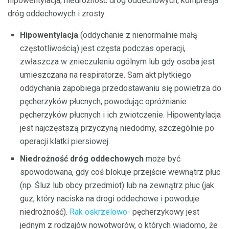
hipowentylacja, niedrożność dróg oddechowych, kompresja
dróg oddechowych i zrosty.
Hipowentylacja
(oddychanie z nienormalnie małą
częstotliwością) jest częsta podczas operacji,
zwłaszcza w znieczuleniu ogólnym lub gdy osoba jest
umieszczana na respiratorze. Sam akt płytkiego
oddychania zapobiega przedostawaniu się powietrza do
pęcherzyków płucnych, powodując opróżnianie
pęcherzyków płucnych i ich zwiotczenie. Hipowentylacja
jest najczęstszą przyczyną niedodmy, szczególnie po
operacji klatki piersiowej.
Niedrożność dróg oddechowych
może być
spowodowana, gdy coś blokuje przejście wewnątrz płuc
(np. Śluz lub obcy przedmiot) lub na zewnątrz płuc (jak
guz, który naciska na drogi oddechowe i powoduje
niedrożność).
Rak oskrzelowo-
pęcherzykowy jest
jednym z rodzajów nowotworów, o których wiadomo, że