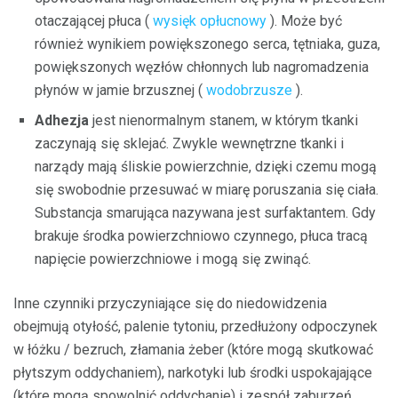
otaczającej płuca (
wysięk opłucnowy
). Może być
również wynikiem powiększonego serca, tętniaka, guza,
powiększonych węzłów chłonnych lub nagromadzenia
płynów w jamie brzusznej (
wodobrzusze
).
Adhezja
jest nienormalnym stanem, w którym tkanki
zaczynają się sklejać. Zwykle wewnętrzne tkanki i
narządy mają śliskie powierzchnie, dzięki czemu mogą
się swobodnie przesuwać w miarę poruszania się ciała.
Substancja smarująca nazywana jest surfaktantem. Gdy
brakuje środka powierzchniowo czynnego, płuca tracą
napięcie powierzchniowe i mogą się zwinąć.
Inne czynniki przyczyniające się do niedowidzenia
obejmują otyłość, palenie tytoniu, przedłużony odpoczynek
w łóżku / bezruch, złamania żeber (które mogą skutkować
płytszym oddychaniem), narkotyki lub środki uspokajające
(które mogą spowolnić oddychanie) i zespół zaburzeń