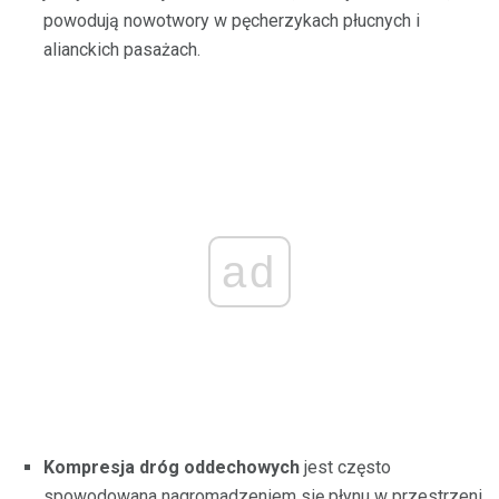
powodują nowotwory w pęcherzykach płucnych i
alianckich pasażach.
ad
Kompresja dróg oddechowych
jest często
spowodowana nagromadzeniem się płynu w przestrzeni