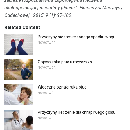
zakresie rozpoznawania, zapobiegania i leczenia
okołooperacyjnej niedodmy płucnej".
Ekspertyza Medycyny
Oddechowej
.
2015;
9 (1): 97-102.
Related Content
Przyczyny niezamierzonego spadku wagi
NOWOTWÓR
Objawy raka płuc u mężczyzn
NOWOTWÓR
Widoczne oznaki raka płuc
NOWOTWÓR
Przyczyny i leczenie dla chrapliwego głosu
NOWOTWÓR