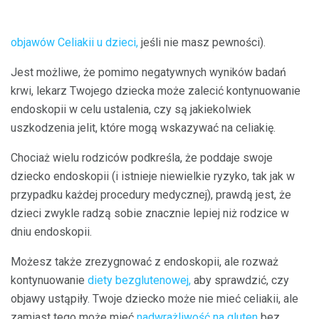
objawów Celiakii u dzieci,
jeśli nie masz pewności).
Jest możliwe, że pomimo negatywnych wyników badań
krwi, lekarz Twojego dziecka może zalecić kontynuowanie
endoskopii w celu ustalenia, czy są jakiekolwiek
uszkodzenia jelit, które mogą wskazywać na celiakię.
Chociaż wielu rodziców podkreśla, że ​​poddaje swoje
dziecko endoskopii (i istnieje niewielkie ryzyko, tak jak w
przypadku każdej procedury medycznej), prawdą jest, że
dzieci zwykle radzą sobie znacznie lepiej niż rodzice w
dniu endoskopii.
Możesz także zrezygnować z endoskopii, ale rozważ
kontynuowanie
diety bezglutenowej,
aby sprawdzić, czy
objawy ustąpiły. Twoje dziecko może nie mieć celiakii, ale
zamiast tego może mieć
nadwrażliwość na gluten
bez