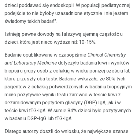
dzieci poddawać się endoskopii. W populacji pediatrycznej
podejście to nie byłoby uzasadnione etycznie i nie jestem
świadomy takich badań".
Istnieją pewne dowody na fałszywą ujemną częstość u
dzieci, która jest nieco wyższa niż 10-15%.
Badanie opublikowane w czasopiśmie
Clinical Chemistry
and Laboratory Medicine
dotyczyło badania krwi i wyników
biopsji u grupy osób z celiakią w wieku poniżej sześciu lat,
które przeszły oba testy. Badanie wykazało, że 80% tych
pacjentów z celiakią potwierdzonych w badaniu biopsyjnym
miało pozytywne wyniki testu zarówno w teście krwi z
dezamidowanym peptydem gliadyny (DGP) IgA, jak i w
teście krwi tTG-IgA. W sumie 84% dzieci było pozytywnych
w badaniu DGP-IgG lub tTG-IgA.
Dlatego autorzy doszli do wniosku, że największe szanse