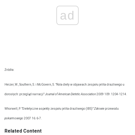
ad
Źródła:
Heizer, W., Southern, S. i McGovern, S. "Rola diety w objawach zespołu jelita drażliwego u
dorosłych: przegląd narracji"
Journal of American Dietetic Association
2009 109: 1204-1214.
Whorwell, P. "Dietetyczne aspekty zespołu jelita drażliwego (IBS)"
Zdrowie
przewodu
pokarmowego
2007 16: 6-7.
Related Content