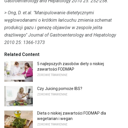
Gastroenterology and Hepatology
2010 25: 252-258.
> Ong, D. et.al.
"Manipulowanie dietetycznymi
węglowodanami o krótkim łańcuchu zmienia schemat
produkcji gazu i genezę objawów w zespole jelita
drażliwego"
Journal of Gastroenterology and Hepatology
2010 25: 1366-1373
Related Content
5 najlepszych zasobów diety o niskiej
zawartości FODMAP
ZDROWIE TRAWIENNE
Czy Juicing pomoże IBS?
ZDROWIE TRAWIENNE
Dieta o niskiej zawartości FODMAP dla
wegetarian i wegan
ZDROWIE TRAWIENNE