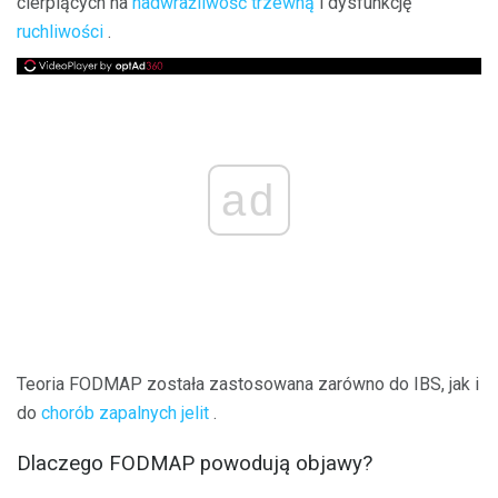
cierpiących na
nadwrażliwość trzewną
i dysfunkcję
ruchliwości
.
ad
Teoria FODMAP została zastosowana zarówno do IBS, jak i
do
chorób zapalnych jelit
.
Dlaczego FODMAP powodują objawy?