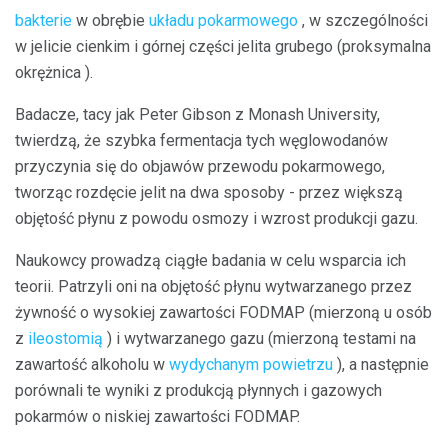
bakterie
w obrębie
układu pokarmowego
, w szczególności
w jelicie cienkim i górnej części jelita grubego (proksymalna
okrężnica ).
Badacze, tacy jak Peter Gibson z Monash University,
twierdzą, że szybka fermentacja tych węglowodanów
przyczynia się do objawów przewodu pokarmowego,
tworząc rozdęcie jelit na dwa sposoby - przez większą
objętość płynu z powodu osmozy i wzrost produkcji gazu.
Naukowcy prowadzą ciągłe badania w celu wsparcia ich
teorii. Patrzyli oni na objętość płynu wytwarzanego przez
żywność o wysokiej zawartości FODMAP (mierzoną u osób
z
ileostomią
) i wytwarzanego gazu (mierzoną testami na
zawartość alkoholu w
wydychanym powietrzu
), a następnie
porównali te wyniki z produkcją płynnych i gazowych
pokarmów o niskiej zawartości FODMAP.