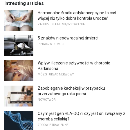
Intresting articles
Hormonalne środki antykoncepcyjne to coś
więcej niż tylko dobra kontrola urodzeń
ZABURZENIA MIESIĄCZKOWANIA
5 znaków nieodwracalnej śmierci
PIERWSZA POMOC
Wpływ i leczenie sztywności w chorobie
Parkinsona
MÓZG I UKŁAD NERWOWY
Zapobieganie kacheksji w przypadku
przerzutowego raka piersi
NOWOTWÓR
Czym jest gen HLA-DQ7 i czy jest on związany z
chorobą celiakią?
ZDROWIE TRAWIENNE